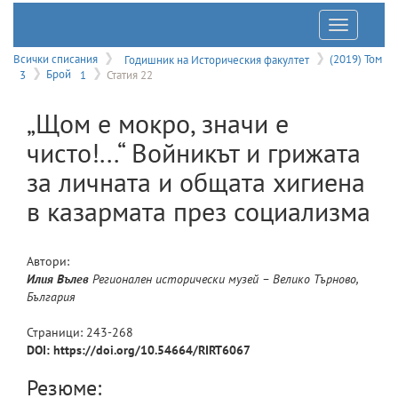
Отварян
на
Всички списания
Годишник на Историческия факултет
(2019) Том
3
Брой
1
Статия 22
меню
„Щом е мокро, значи е
чисто!...“ Войникът и грижата
за личната и общата хигиена
в казармата през социализма
Автори:
Илия
Вълев
Регионален исторически музей – Велико Търново,
България
Страници:
243
-
268
DOI: https://doi.org/10.54664/RIRT6067
Резюме: