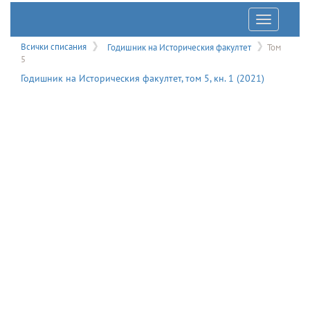
Отварян
на
Всички списания
Годишник на Историческия факултет
Том
меню
5
Годишник на Историческия факултет
, том
5
, кн.
1
(
2021
)