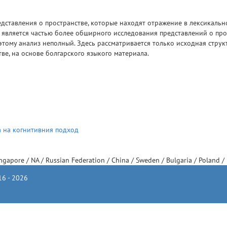
едставления о пространстве, которые находят отражение в лексикальн
я является частью более обширного исследования представлений о про
этому анализ неполный. Здесь рассматривается только исходная струк
ве, на основе болгарского языкого материала.
ка на когнитивния подход
ingapore
/
NA
/
Russian Federation
/
China
/
Sweden
/
Bulgaria
/
Poland
/
6 - 2026