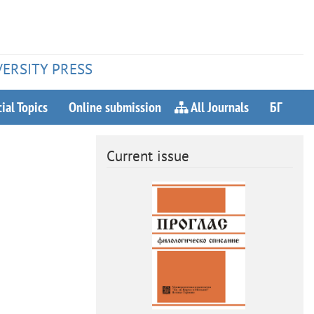
VERSITY PRESS
ial Topics
Online submission
All Journals
БГ
Current issue