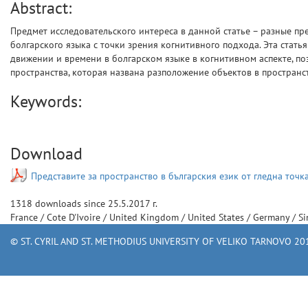
Abstract:
Предмет исследовательского интереса в данной статье – разные пр
болгарского языка с точки зрения когнитивного подхода. Эта стать
движении и времени в болгарском языке в когнитивном аспекте, по
пространства, которая названа разположение объектов в пространст
Keywords:
Download
Представите за пространство в българския език от гледна точ
1318
downloads since
25.5.2017 г.
France
/
Cote D'Ivoire
/
United Kingdom
/
United States
/
Germany
/
S
© ST. CYRIL AND ST. METHODIUS UNIVERSITY OF VELIKO TARNOVO 201