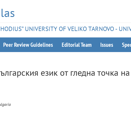
las
ETHODIUS” UNIVERSITY OF VELIKO TARNOVO - UNI
Peer Review Guidelines
Editorial Team
Issues
Spec
ългарския език от гледна точка на
ulgaria