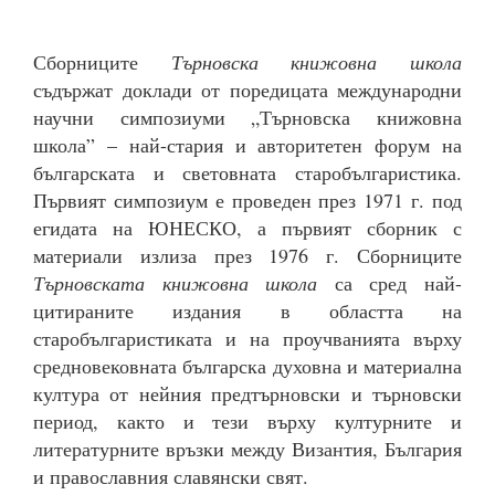
Сборниците
Търновска книжовна школа
съдържат доклади от поредицата международни
научни симпозиуми „Търновска книжовна
школа” – най-стария и авторитетен форум на
българската и световната старобългаристика.
Първият симпозиум е проведен през 1971 г. под
егидата на ЮНЕСКО, а първият сборник с
материали излиза през 1976 г. Сборниците
Търновската книжовна школа
са сред най-
цитираните издания в областта на
старобългаристиката и на проучванията върху
средновековната българска духовна и материална
култура от нейния предтърновски и търновски
период, както и тези върху културните и
литературните връзки между Византия, България
и православния славянски свят.