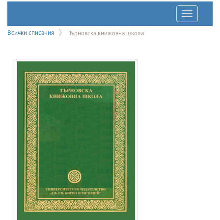
Отварян
на
Всички списания
Търновска книжовна школа
меню