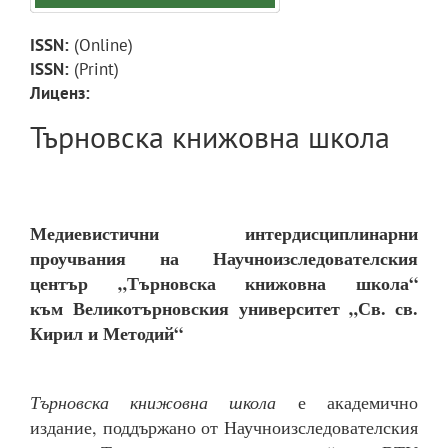
ISSN:
(Online)
ISSN:
(Print)
Лиценз:
Търновска книжовна школа
Медиевистични интердисциплинарни
проучвания
на
Научноизследователския
център „Търновска книжовна школа“
към
Великотърновския университет „Св. св.
Кирил и Методий“
Търновска книжовна школа
е академично
издание, поддържано от Научноизследователския