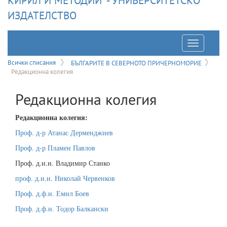
КИРИЛ И МЕТОДИЙ" - УНИВЕРСИТЕТСКО
ИЗДАТЕЛСТВО
Отварян
на
Всички списания
БЪЛГАРИТЕ В СЕВЕРНОТО ПРИЧЕРНОМОРИЕ
Редакционна колегия
меню
Редакционна колегия
Редакционна колегия:
Проф. д-р Атанас Дерменджиев
Проф. д-р Пламен Павлов
Проф. д.и.н. Владимир Станко
проф. д.и.н. Николай Червенков
Проф. д.ф.н. Емил Боев
Проф. д.ф.н. Тодор Балкански