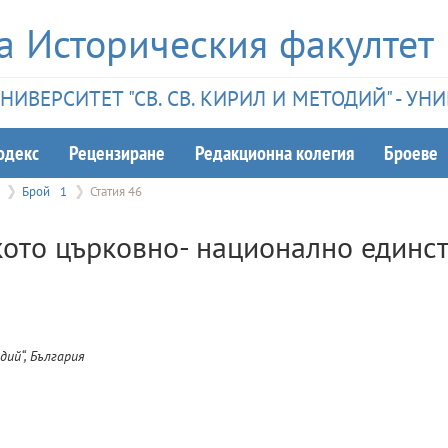
а Историческия факултет
ИВЕРСИТЕТ "СВ. СВ. КИРИЛ И МЕТОДИЙ" - У
одекс
Рецензиране
Редакционна колегия
Броеве
Брой
1
Статия 46
кото църковно- национално единс
дий“, България