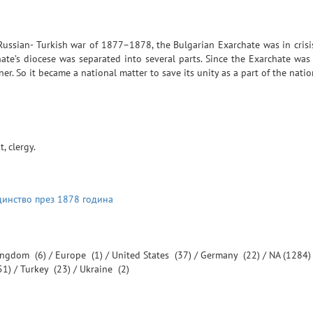
 Russian- Turkish war of 1877–1878, the Bulgarian Exarchate was in crisi
ate’s diocese was separated into several parts. Since the Exarchate was 
r. So it became a national matter to save its unity as a part of the natio
, clergy.
динство през 1878 година
Kingdom
(6) /
Europe
(1) /
United States
(37) /
Germany
(22) /
NA
(1284)
51) /
Turkey
(23) /
Ukraine
(2)