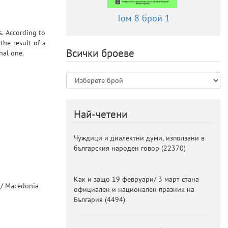
Том 8 брой 1
s. According to
the result of a
Всички броеве
nal one.
Най-четени
Чуждици и диалектни думи, използани в
българския народен говор
(
22370
)
Как и защо 19 февруари/ 3 март стана
 /
Macedonia
официален и национален празник на
България
(
4494
)