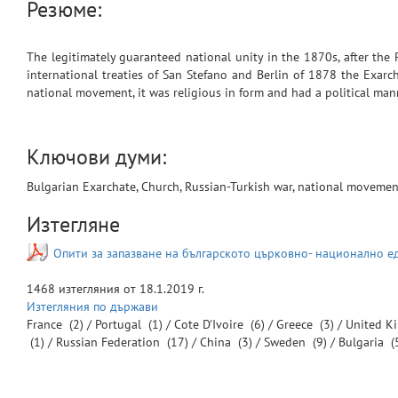
Резюме:
The legitimately guaranteed national unity in the 1870s, after the
international treaties of San Stefano and Berlin of 1878 the Exarch
national movement, it was religious in form and had a political manne
Ключови думи:
Bulgarian Exarchate, Church, Russian-Turkish war, national movement
Изтегляне
Опити за запазване на българското църковно- национално е
1468
изтегляния от
18.1.2019 г.
Изтегляния по държави
France
(2) /
Portugal
(1) /
Cote D'Ivoire
(6) /
Greece
(3) /
United 
(1) /
Russian Federation
(17) /
China
(3) /
Sweden
(9) /
Bulgaria
(