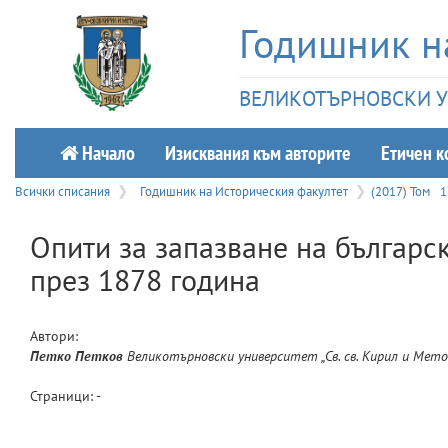
Годишник н
ВЕЛИКОТЪРНОВСКИ УН
Начало
Изисквания към авторите
Етичeн к
Всички списания
Годишник на Историческия факултет
(2017) Том
1
Опити за запазване на българс
през 1878 година
Автори:
Петко
Петков
Великотърновски университет „Св. св. Кирил и Мето
Страници: -