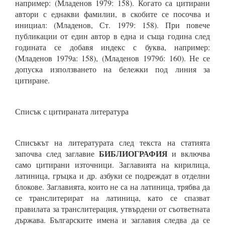
например: (Младенов 1979: 158). Когато са цитирани
автори с еднакви фамилии, в скобите се посочва и
инициал: (Младенов, Ст. 1979: 158). При повече
публикации от един автор в една и съща година след
годината се добавя индекс с буква, например:
(Младенов 1979a: 158), (Младенов 1979б: 160). Не се
допуска използването на бележки под линия за
цитиране.
Списък с цитираната литература
Списъкът на литературата след текста на статията
БИБЛИОГРАФИЯ
започва след заглавие
и включва
само цитирани източници. Заглавията на кирилица,
латиница, гръцка и др. азбуки се подреждат в отделни
блокове. Заглавията, които не са на латиница, трябва да
се транслитерират на латиница, като се спазват
правилата за транслитерация, утвърдени от съответната
държава. Българските имена и заглавия следва да се