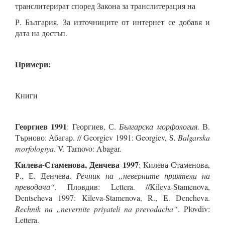
транслитерират според Закона за транслитерация на
Р. България. За източниците от интернет се добавя и
дата на достъп.
Примери:
Книги
Георгиев 1991
: Георгиев, С.
Българска морфология
. В.
Търново: Абагар. // Georgiev 1991: Georgiev, S
. Balgarska
morfologiya
. V. Tarnovo: Abagar.
Килева-Стаменова, Денчева 1997
: Килева-Стаменова,
Р., Е. Денчева.
Речник на „неверните приятели на
преводача“.
Пловдив: Lettera. //Kileva-Stamenova,
Dentscheva 1997: Kileva-Stamenova, R., Е. Dencheva.
Rechnik na „nevernite priyateli na prevodacha“
. Plovdiv:
Lettera.