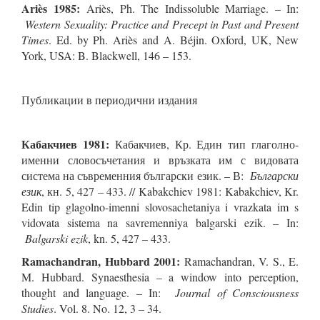
Ariès 1985:
Ariès, Ph. The Indissoluble Marriage. – In:
Western Sexuality: Practice and Precept in Past and Present
Times
. Ed. by Ph. Ariès and A. Béjin. Oxford, UK, New
York, USA: B. Blackwell, 146 – 153.
Публикации в периодични издания
Кабакчиев 1981:
Кабакчиев, Кр. Един тип глаголно-
именни словосъчетания и връзката им с видовата
система на съвременния български език. – В:
Български
език
, кн. 5, 427 – 433. // Kabakchiev 1981: Kabakchiev, Kr.
Edin tip glagolno-imenni slovosachetaniya i vrazkata im s
vidovata sistema na savremenniya balgarski ezik. – In:
Balgarski ezik
, kn. 5, 427 – 433.
Ramachandran, Hubbard 2001:
Ramachandran, V. S., E.
M. Hubbard. Synaesthesia – a window into perception,
thought and language. – In:
Journal of Consciousness
Studies
. Vol. 8. No. 12, 3 – 34.