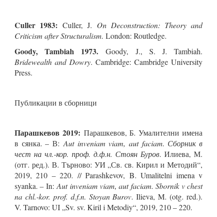
Culler 1983:
Culler, J.
On Deconstruction: Theory and
Criticism after Structuralism.
London: Routledge.
Goody, Tambiah 1973.
Goody, J., S. J. Tambiah.
Bridewealth and Dowry
. Cambridge: Cambridge University
Press.
Публикации в сборници
Парашкевов 2019:
Парашкевов, Б. Умалителни имена
в сянка. – В:
Aut inveniam viam, aut faciam
. Сборник в
чест на чл.-кор. проф. д.ф.н. Стоян Буров
. Илиева, М.
(отг. ред.). В. Търново: УИ „Св. св. Кирил и Методий“,
2019, 210 – 220. // Parashkevov, B. Umalitelni imena v
syanka. – In:
Aut inveniam viam, aut faciam. Sbornik v chest
na chl.-kor. prof. d.f.n. Stoyan Burov
. Ilieva, M. (otg. red.).
V. Tarnovo: UI „Sv. sv. Kiril i Metodiy“, 2019, 210 – 220.