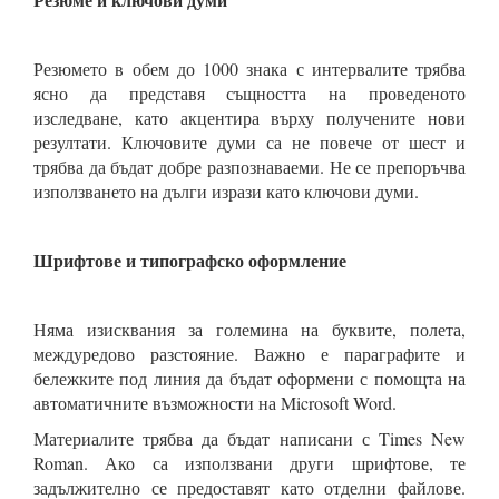
Резюмето в обем до 1000 знака с интервалите трябва
ясно да представя същността на проведеното
изследване, като акцентира върху получените нови
резултати. Ключовите думи са не повече от шест и
трябва да бъдат добре разпознаваеми. Не се препоръчва
използването на дълги изрази като ключови думи.
Шрифтове и типографско оформление
Няма изисквания за големина на буквите, полета,
междуредово разстояние. Важно е параграфите и
бележките под линия да бъдат оформени с помощта на
автоматичните възможности на Microsoft Word.
Материалите трябва да бъдат написани с Times New
Roman. Ако са използвани други шрифтове, те
задължително се предоставят като отделни файлове.