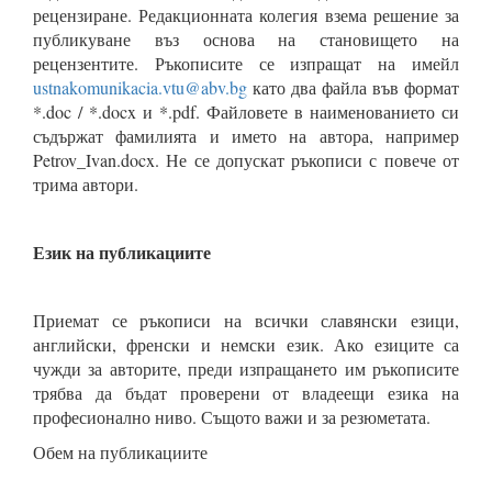
рецензиране. Редакционната колегия взема решение за
публикуване въз основа на становището на
рецензентите. Ръкописите се изпращат на имейл
ustnakomunikacia.vtu@abv.bg
като два файла във формат
*.doc / *.docx и *.pdf. Файловете в наименованието си
съдържат фамилията и името на автора, например
Petrov_Ivan.docx. Не се допускат ръкописи с повече от
трима автори.
Език на публикациите
Приемат се ръкописи на всички славянски езици,
английски, френски и немски език. Ако езиците са
чужди за авторите, преди изпращането им ръкописите
трябва да бъдат проверени от владеещи езика на
професионално ниво. Същото важи и за резюметата.
Обем на публикациите