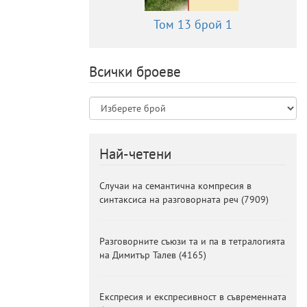
Том 13 брой 1
Всички броеве
Най-четени
Случаи на семантична компресия в
синтаксиса на разговорната реч
(
7909
)
Разговорните съюзи та и па в тетралогията
на Димитър Талев
(
4165
)
Експресия и експресивност в съвременната