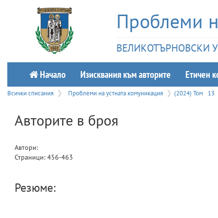
Проблеми н
ВЕЛИКОТЪРНОВСКИ УН
Начало
Изисквания към авторите
Етичeн к
Всички списания
Проблеми на устната комуникация
(2024) Том
13
Авторите в броя
Автори:
Страници:
456
-
463
Резюме: