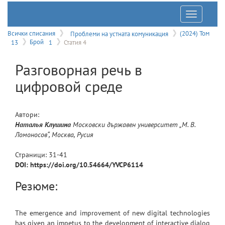
Отварян
на
Всички списания
Проблеми на устната комуникация
(2024) Том
13
Брой
1
Статия 4
меню
Разговорная речь в
цифровой среде
Автори:
Наталья
Клушина
Московски държавен университет „М. В.
Ломоносов“, Москва, Русия
Страници:
31
-
41
DOI: https://doi.org/10.54664/YVCP6114
Резюме:
The emergence and improvement of new digital technologies
has given an impetus to the development of interactive dialog