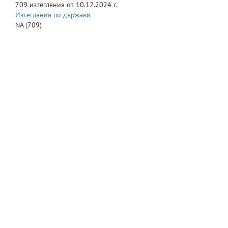
709
изтегляния от
10.12.2024 г.
Изтегляния по държави
NA
(709)
© Великотърновски университет "Св. св. Кирил и Методий" 2016