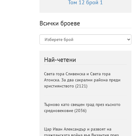
Том 12 брой 1
Всички броеве
Най-четени
Света гора Сливенска и Света гора
Атонска. За два сакрални района преди
християнството
(
2121
)
Търново като свещен град през късното
средновековие
(
2036
)
Цар Иван Александър и развоят на
гражданската война във Византия през