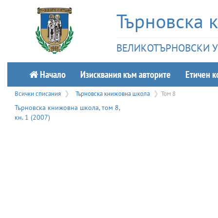
Търновска 
ВЕЛИКОТЪРНОВСКИ УН
Начало
Изисквания към авторите
Етичeн к
Всички списания
Търновска книжовна школа
Том 8
Търновска книжовна школа
, том
8
,
кн.
1
(
2007
)