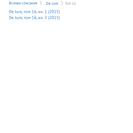
на
Всички списания
De Jure
Том 16
меню
De Jure
, том
16
, кн.
1
(
2025
)
De Jure
, том
16
, кн.
2
(
2025
)