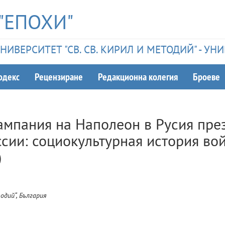
"ЕПОХИ"
ИВЕРСИТЕТ "СВ. СВ. КИРИЛ И МЕТОДИЙ" - У
одекс
Рецензиране
Редакционна колегия
Броеве
ампания на Наполеон в Русия пре
оссии: социокультурная история во
)
одий“, България