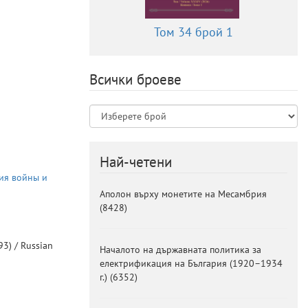
Том 34 брой 1
Всички броеве
Най-четени
рия войны и
Аполон върху монетите на Месамбрия
(
8428
)
93) /
Russian
Началото на държавната политика за
електрификация на България (1920–1934
г.)
(
6352
)