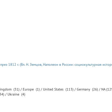
рез 1812 г. (Вл. Н. Земцов, Наполеон в России: социокультурная исто
Kingdom
(31) /
Europe
(1) /
United States
(113) /
Germany
(26) /
NA
(12
34) /
Ukraine
(4)