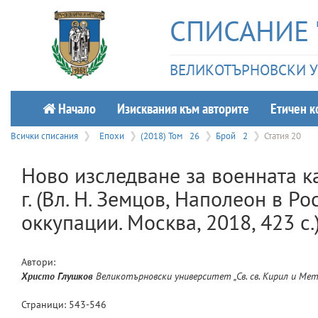
СПИСАНИЕ 
ВЕЛИКОТЪРНОВСКИ УН
Начало
Изисквания към авторите
Етичeн к
Всички списания
Епохи
(2018) Том
26
Брой
2
Статия 20
Ново изследване за военната к
г. (Вл. Н. Земцов, Наполеон в Р
оккупации. Москва, 2018, 423 с.
Автори:
Христо
Глушков
Великотърновски университет „Св. св. Кирил и Мет
Страници:
543
-
546