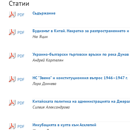
Статии
Съдържание
PDF
Будизмът в Китай. Накратко за разпространението и
PDF
Ню
Яцин
Украино-български търговски връзки по река Дунав 
PDF
Андрей
Картелян
НС "Звено" и конституционния въпрос 1946–1947 г.
PDF
Лора
Дончева
Китайската политика на администрацията на Джера
PDF
Силвия
Александрова
Инкубацията в култа към Асклепий
PDF