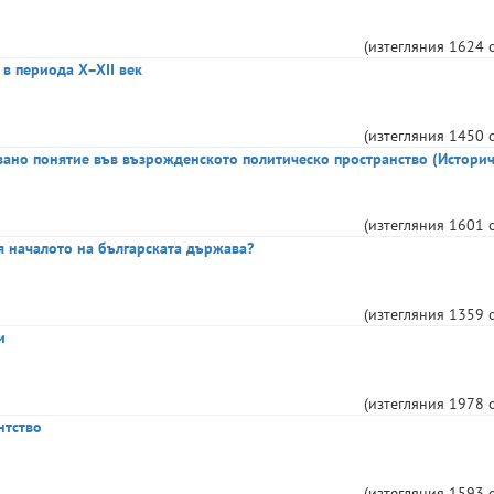
(изтегляния
1624
 в периода X–XII век
(изтегляния
1450
звано понятие във възрожденското политическо пространство (Истори
(изтегляния
1601
вя началото на българската държава?
(изтегляния
1359
и
(изтегляния
1978
нтство
(изтегляния
1593