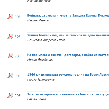
Иванка
Дончева
Войната, църквата и мирът в Западна Европа. Поглед
PDF
Ивелин
Иванов
Умният българизъм, или за смисъла на едно неизпл
PDF
Десислава
Андреева Енева
На кое място е сключен договорът, с който се поста
PDF
Марин
Деведжиев
1846 г. – истинската рождена година на Васил Левск
PDF
Георги
Туртуриков
За ново историческо съзнание на българското студе
PDF
Стоян
Танев