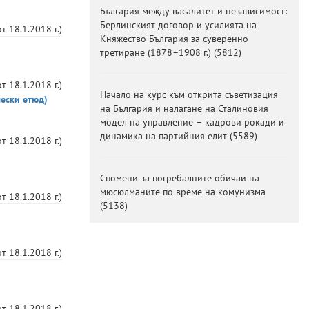
България между васалитет и независимост:
Берлинският договор и усилията на
от
18.1.2018 г.
)
Княжество България за суверенно
третиране (1878–1908 г.)
(
5812
)
от
18.1.2018 г.
)
Начало на курс към открита съветизация
чески етюд)
на България и налагане на Сталиновия
модел на управление – кадрови рокади и
динамика на партийния елит
(
5589
)
от
18.1.2018 г.
)
Спомени за погребалните обичаи на
мюсюлманите по време на комунизма
от
18.1.2018 г.
)
(
5138
)
от
18.1.2018 г.
)
от
18.1.2018 г.
)