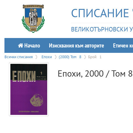
СПИСАНИЕ 
ВЕЛИКОТЪРНОВСКИ УН
Начало
Изисквания към авторите
Етичeн к
Всички списания
Епохи
(2000) Том
8
Брой
1
Епохи
,
2000
/ Том
8