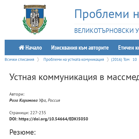
Проблеми н
ВЕЛИКОТЪРНОВСКИ УН
Начало
Изисквания към авторите
Етичeн к
Всички списания
Проблеми на устната комуникация
(2016) Том
10
Устная коммуникация в массмеди
Автори:
Роза
Каримова
Уфа, Россия
Страници:
227
-
235
DOI: https://doi.org/10.54664/EDKI5050
Резюме: