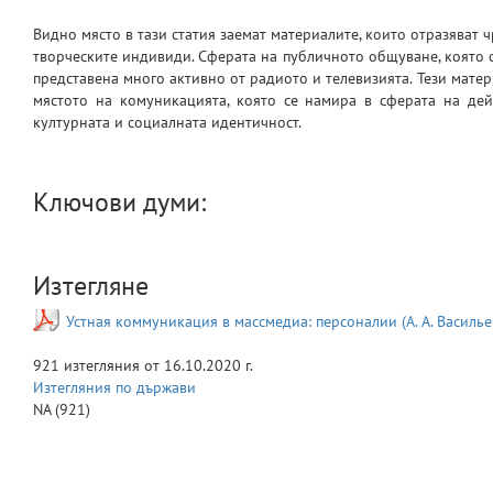
Видно място в тази статия заемат материалите, които отразяват
творческите индивиди. Сферата на публичното общуване, която с
представена много активно от радиото и телевизията. Тези матер
мястото на комуникацията, която се намира в сферата на дейн
културната и социалната идентичност.
Ключови думи:
Изтегляне
Устная коммуникация в массмедиа: персоналии (А. А. Василье
921
изтегляния от
16.10.2020 г.
Изтегляния по държави
NA
(921)