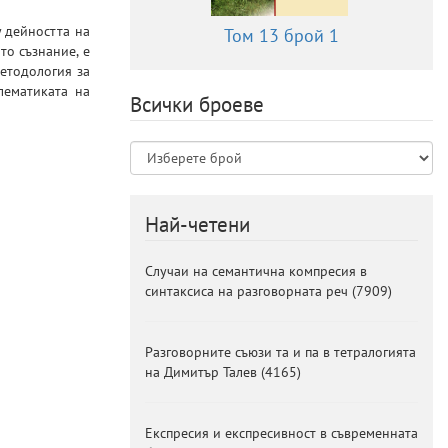
у дейността на
Том 13 брой 1
то съзнание, е
методология за
лематиката на
Всички броеве
Най-четени
Случаи на семантична компресия в
синтаксиса на разговорната реч
(
7909
)
Разговорните съюзи та и па в тетралогията
на Димитър Талев
(
4165
)
Експресия и експресивност в съвременната