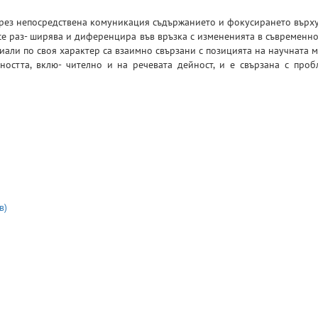
 чрез непосредствена комуникация съдържанието и фокусирането върх
е раз- ширява и диференцира във връзка с измененията в съвременно
иали по своя характер са взаимно свързани с позицията на научната 
остта, вклю- чително и на речевата дейност, и е свързана с проб
в)