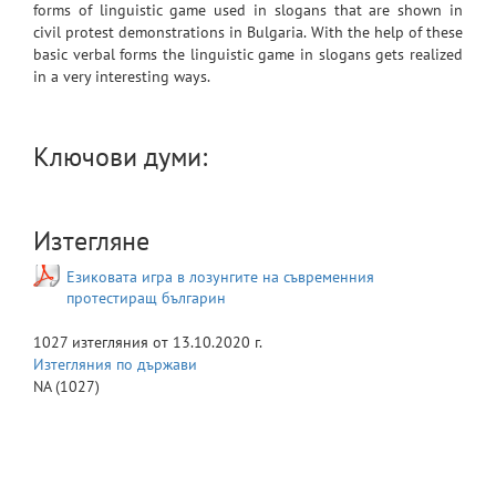
forms of linguistic game used in slogans that are shown in
civil protest demonstrations in Bulgaria. With the help of these
basic verbal forms the linguistic game in slogans gets realized
in a very interesting ways.
Ключови думи:
Изтегляне
Езиковата игра в лозунгите на съвременния
протестиращ българин
1027
изтегляния от
13.10.2020 г.
Изтегляния по държави
NA
(1027)