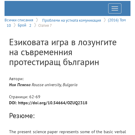
Отварян
на
Всички списания
Проблеми на устната комуникация
(2016) Том
10
Брой
2
Статия 7
меню
Езиковата игра в лозунгите
на съвременния
протестиращ българин
Автори:
Ния
Пенева
Rousse university, Bulgaria
Страници:
62
-
69
DOI: https://doi.org/10.54664/OZUQ2318
Резюме:
The present science paper represents some of the basic verbal