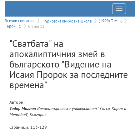
Отварян
на
Всички списания
Търновска книжовна школа
(1999) Том
6
Брой
1
Статия 11
меню
"Сватбата" на
апокалиптичния змей в
българското "Видение на
Исаия Пророк за последните
времена"
Автори:
Тодор
Моллов
Великотърновски университет " Св. св. Кирил и
Методий", България
Страници:
113
-
129