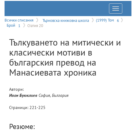
Отварян
на
Всички списания
Търновска книжовна школа
(1999) Том
6
Брой
1
Статия 20
меню
Тълкуването на митически и
класически мотиви в
българския превод на
Манасиевата хроника
Автори:
Иван
Буюклиев
София, България
Страници:
221
-
225
Резюме: