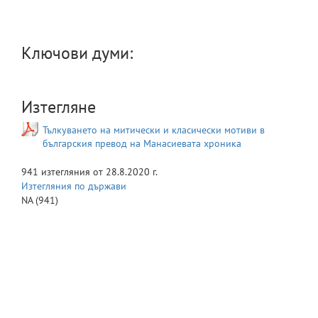
Ключови думи:
Изтегляне
Тълкуването на митически и класически мотиви в
българския превод на Манасиевата хроника
941
изтегляния от
28.8.2020 г.
Изтегляния по държави
NA
(941)