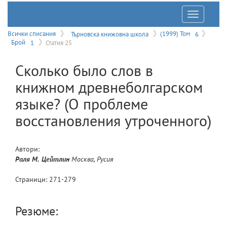
Отварян
на
Всички списания
Търновска книжовна школа
(1999) Том
6
Брой
1
Статия 25
меню
Сколько было слов в
книжном древнеболгарском
языке? (О проблеме
восстановления утроченного)
Автори:
Раля М.
Цейтлин
Москва, Русия
Страници:
271
-
279
Резюме: