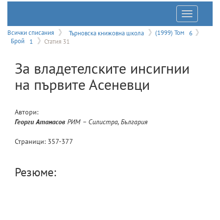
Отварян
на
Всички списания
Търновска книжовна школа
(1999) Том
6
Брой
1
Статия 31
меню
За владетелските инсигнии
на първите Асеневци
Автори:
Георги
Атанасов
РИМ – Силистра, България
Страници:
357
-
377
Резюме: