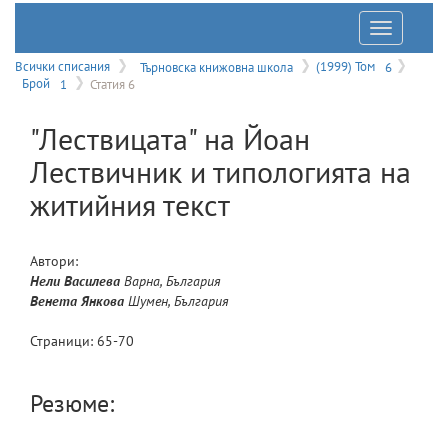
Отварян
на
Всички списания
Търновска книжовна школа
(1999) Том
6
Брой
1
Статия 6
меню
"Лествицата" на Йоан
Лествичник и типологията на
житийния текст
Автори:
Нели
Василева
Варна, България
Венета
Янкова
Шумен, България
Страници:
65
-
70
Резюме: