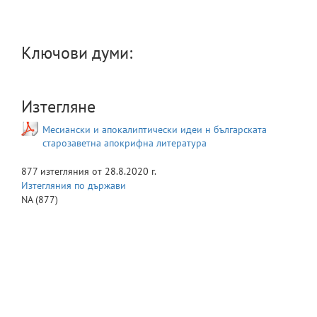
Ключови думи:
Изтегляне
Месиански и апокалиптически идеи н българската
старозаветна апокрифна литература
877
изтегляния от
28.8.2020 г.
Изтегляния по държави
NA
(877)