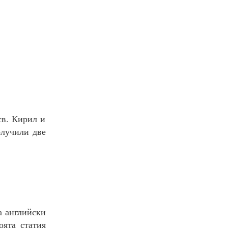
св. Кирил и
олучили две
а английски
ята статия