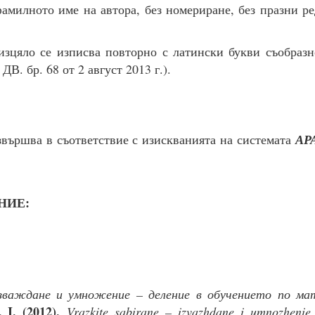
фамилното име на автора, без номериране, без празни р
зцяло се изписва повторно с латински букви съобразн
ДВ. бр. 68 от 2 август 2013 г.).
звършва в съответствие с изискванията на системата
АРА
НИЕ:
зваждане и умножение – деление в обучението по ма
 I. (2012).
Vrazkite sabirane – izvazhdane i umnozhenie