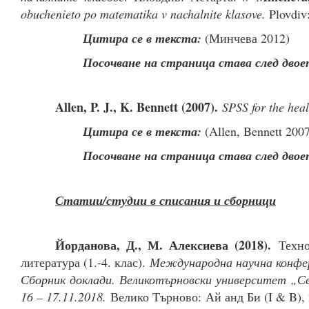
obuchenieto po matematika v nachalnite klasove.
Plovdiv:
Цитира се в текста:
(Минчева 2012)
Посочване на страница става след двое
Allen, P. J., K. Bennett (2007).
SPSS for the hea
Цитира се в текста:
(Allen, Bennett 2007
Посочване на страница става след двое
Статии/студии в списания и сборници
Йорданова, Д., М. Алексиева (2018).
Техн
литература (1.-4. клас).
Международна научна конфер
Сборник доклади. Великотърновски университет „Св
16 – 17.11.2018.
Велико Търново: Ай анд Би (I & B), 