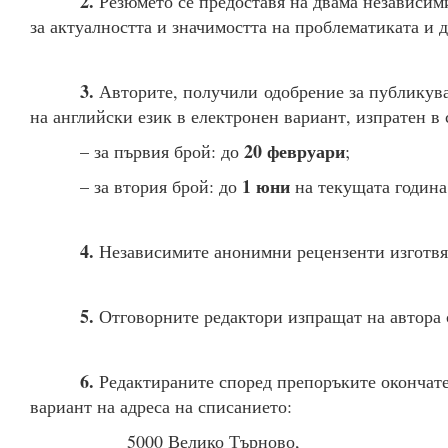
2.
Резюмето се предоставя на двама независими
за актуалността и значимостта на проблематиката и д
3.
Авторите, получили одобрение за публикува
на английски език в електронен вариант, изпратен в 
20 февруари
– за първия брой: до
;
1 юни
– за втория брой: до
на текущата година
4.
Независимите анонимни рецензенти изготвят 
5.
Отговорните редактори изпращат на автора с
6.
Редактираните според препоръките окончател
вариант на адреса на списанието:
5000 Велико Търново,