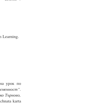
n Learning.
на урок по
ременност“.
ко Търново,
chnata karta