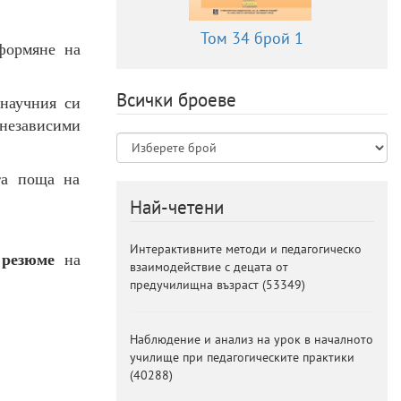
Том 34 брой 1
формяне на
Всички броеве
 научния си
независими
та поща на
Най-четени
Интерактивните методи и педагогическо
 резюме
на
взаимодействие с децата от
предучилищна възраст
(
53349
)
Наблюдение и анализ на урок в началното
училище при педагогическите практики
(
40288
)