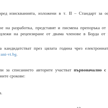
ред изискванията, изложени в т. II – Стандарт за о
не на разработка, представят и писмена препоръка от
одлежи на рецензиране от двама членове в Борда от 
а кандидатстват през цялата година чрез електронна
uni-vt.bg
.
първоначално с
и за списанието авторите участват
ните срокове:
а.