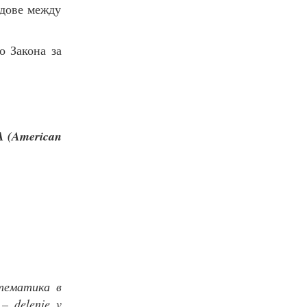
едове между
о Закона за
 (American
тематика в
 – delenie v