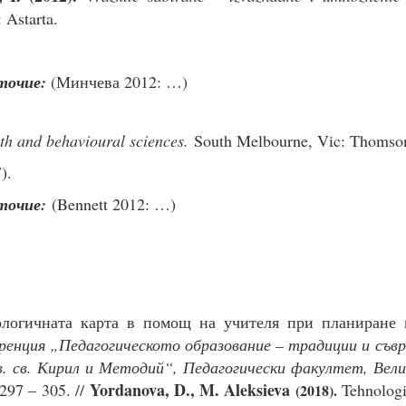
 Astarta.
точие:
(Минчева 2012: …)
lth and behavioural sciences.
South Melbourne, Vic: Thomso
).
точие:
(Bennett 2012: …)
ологичната карта в помощ на учителя при планиране 
енция „Педагогическото образование – традиции и съв
. св. Кирил и Методий“, Педагогически факултет, Вели
Yordanova, D., M. Aleksieva
297 – 305. //
Tehnologi
(2018)
.