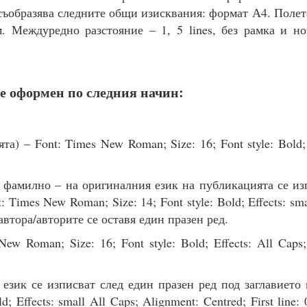
съобразява следните общи изисквания: формат А4. Полета
. Междуредно разстояние – 1, 5 lines, без рамка и н
е оформен по следния начин:
а) – Font: Times New Roman; Size: 16; Font style: Bold; 
 фамилно – на оригиналния език на публикацията се из
 Times New Roman; Size: 14; Font style: Bold; Effects: sma
 автора/авторите се оставя един празен ред.
ew Roman; Size: 16; Font style: Bold; Effects: All Caps
език се изписват след един празен ред под заглавието 
d; Effects: small All Caps; Alignment: Centred; First line