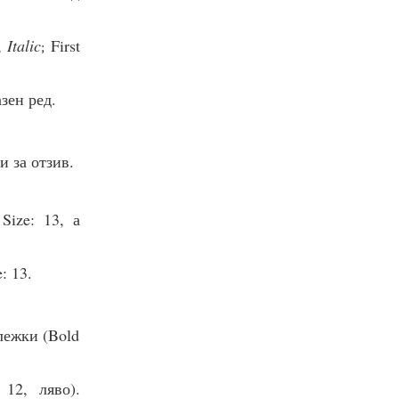
s,
Italic
First
;
зен ред.
и за отзив.
Size: 13, а
: 13.
лежки (Bold
12, ляво).