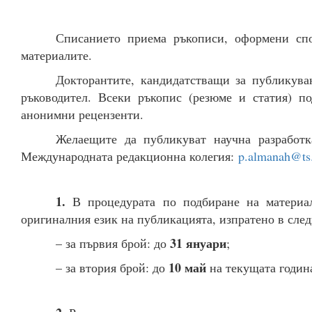
Списанието приема ръкописи, оформени спо
материалите.
Докторантите, кандидатстващи за публикува
ръководител. Всеки ръкопис (резюме и статия) п
анонимни рецензенти.
Желаещите да публикуват научна разработк
Международната редакционна колегия:
p.almanah@ts.
1.
В процедурата по подбиране на материал
оригиналния език на публикацията, изпратено в след
31 януари
– за първия брой: до
;
10 май
– за втория брой: до
на текущата годин