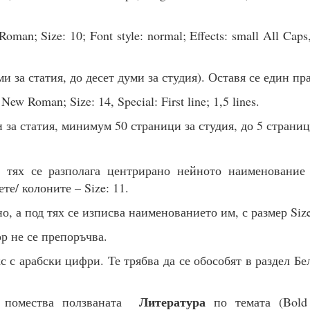
oman; Size: 10; Font style: normal; Effects: small All Cap
и за статия, до десет думи за студия). Оставя се един пра
New Roman; Size: 14, Special: First line; 1,5 lines.
 за статия, минимум 50 страници за студия, до 5 страниц
 тях се разполага центрирано нейното наименование 
е/ колоните – Size: 11.
, а под тях се изписва наименованието им, с размер Size
р не се препоръчва.
с с арабски цифри. Те трябва да се обособят в раздел Бе
Литература
помества ползваната
по темата (Bold 