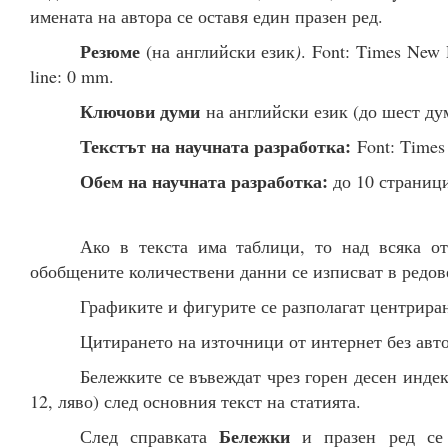
имената на автора се оставя един празен ред.
Резюме
(на английски език
)
. Font: Times New R
line: 0 mm.
Ключови думи
на английски език (до шест дум
Текстът на научната разработка:
Font: Times 
Обем на научната разработка:
до 10 страници
Ако в текста има таблици, то над всяка от
обобщените количествени данни се изписват в редовет
Графиките и фигурите се разполагат центрирано
Цитирането на източници от интернет без авто
Бележките се въвеждат чрез горен десен индек
12, ляво) след основния текст на статията.
Бележки
След справката
и празен ред се 