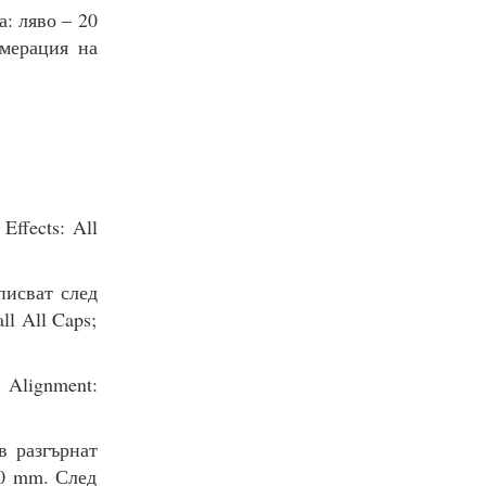
: ляво – 20
омерация на
Effects: All
писват след
ll All Caps;
; Alignment:
в разгърнат
: 0 mm. След