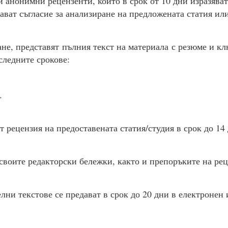
 анонимни рецензенти, които в срок от 10 дни изразява
ават съгласие за анализиране на предложената статия или
не, представят пълния текст на материала с резюме и к
следните срокове:
.
рецензия на предоставената статия/студия в срок до 14 
воите редакторски бележки, както и препоръките на рец
ни текстове се предават в срок до 20 дни в електронен