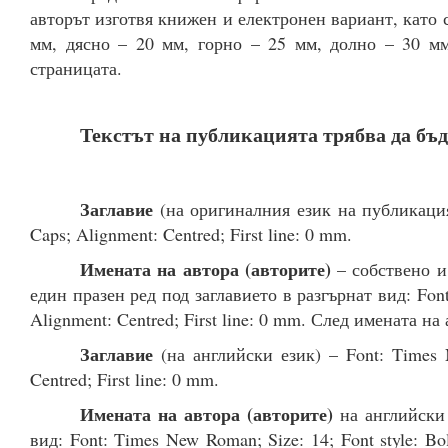
авторът изготвя книжен и електронен вариант, като 
мм, дясно – 20 мм, горно – 25 мм, долно – 30 мм
страницата.
Текстът на публикацията трябва да бъд
Заглавие
(на оригиналния език на публикацият
Caps; Alignment: Centred; First line: 0 mm.
Имената на автора
(авторите)
– собствено и
един празен ред под заглавието в разгърнат вид: Font:
Alignment: Centred; First line: 0 mm. След имената на
Заглавие
(на английски език) – Font: Times N
Centred; First line: 0 mm.
Имената на автора
(авторите)
на английски 
вид: Font: Times New Roman; Size: 14; Font style: Bol