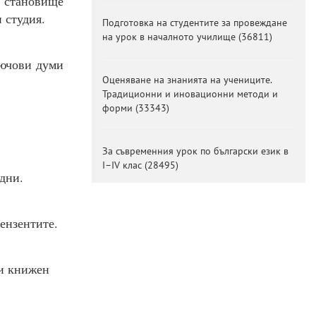
т становище
 студия.
Подготовка на студентите за провеждане
на урок в началното училище
(
36811
)
лючови думи
Оценяване на знанията на учениците.
Традиционни и иновационни методи и
форми
(
33343
)
За съвременния урок по български език в
I–IV клас
(
28495
)
дни.
ензентите.
 и книжен