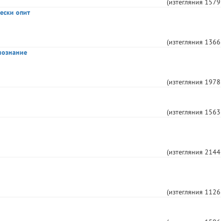
(изтегляния
1579
ески опит
(изтегляния
1366
нознание
(изтегляния
1978
(изтегляния
1563
(изтегляния
2144
(изтегляния
1126