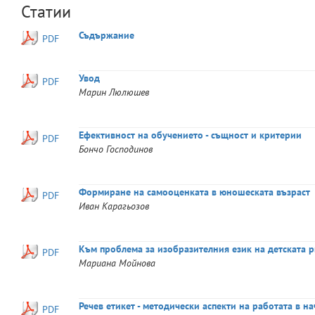
Статии
Съдържание
PDF
Увод
PDF
Марин
Люлюшев
Ефективност на обучението - същност и критерии
PDF
Бончо
Господинов
Формиране на самооценката в юношеската възраст
PDF
Иван
Карагьозов
Към проблема за изобразителния език на детската 
PDF
Мариана
Мойнова
Речев етикет - методически аспекти на работата в н
PDF