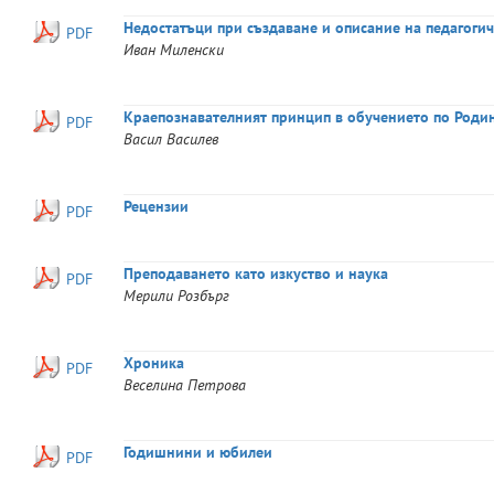
Недостатъци при създаване и описание на педагогич
PDF
Иван
Миленски
Краепознавателният принцип в обучението по Роди
PDF
Васил
Василев
Рецензии
PDF
Преподаването като изкуство и наука
PDF
Мерили
Розбърг
Хроника
PDF
Веселина
Петрова
Годишнини и юбилеи
PDF