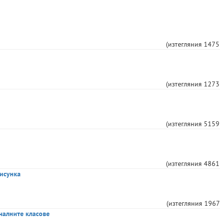
(изтегляния
1475
(изтегляния
1273
(изтегляния
5159
(изтегляния
4861
рисунка
(изтегляния
1967
ачалните класове