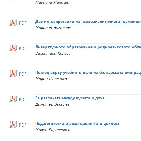
Мариана
Мандева
Две интерпретации на психоаналитичната терминол
PDF
Мариана
Няголова
Литературното образование и родноезиковото обуч
PDF
Валентина
Колева
Поглед върху учебното дело на българската емигра
PDF
Марин
Люлюшев
За разликата между душата и духа
PDF
Димитър
Василев
Педагогическата реализация като ценност
PDF
Живко
Карапенчев