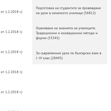
Подготовка на студентите за провеждане
от
1.2.2018 г.
)
на урок в началното училище
(
36812
)
Оценяване на знанията на учениците.
от
1.2.2018 г.
)
Традиционни и иновационни методи и
форми
(
33345
)
от
1.2.2018 г.
)
За съвременния урок по български език в
I–IV клас
(
28495
)
от
1.2.2018 г.
)
от
1.2.2018 г.
)