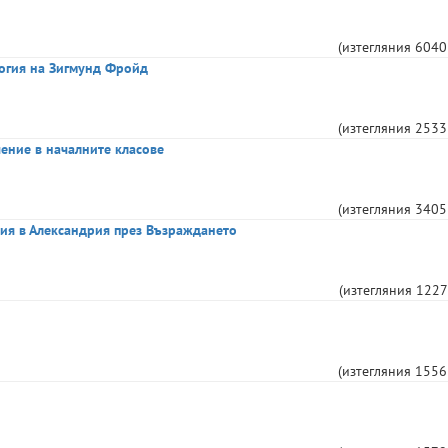
(изтегляния
6040
огия на Зигмунд Фройд
(изтегляния
2533
ение в началните класове
(изтегляния
3405
ция в Александрия през Възраждането
(изтегляния
1227
(изтегляния
1556