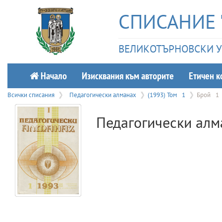
СПИСАНИЕ 
ВЕЛИКОТЪРНОВСКИ УН
Начало
Изисквания към авторите
Етичeн к
Всички списания
Педагогически алманах
(1993) Том
1
Брой
1
Педагогически алм