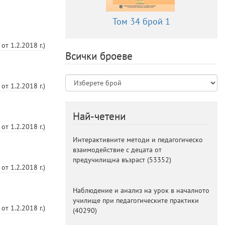
Том 34 брой 1
от
1.2.2018 г.
)
Всички броеве
от
1.2.2018 г.
)
Най-четени
от
1.2.2018 г.
)
Интерактивните методи и педагогическо
взаимодействие с децата от
предучилищна възраст
(
53352
)
от
1.2.2018 г.
)
Наблюдение и анализ на урок в началното
училище при педагогическите практики
от
1.2.2018 г.
)
(
40290
)