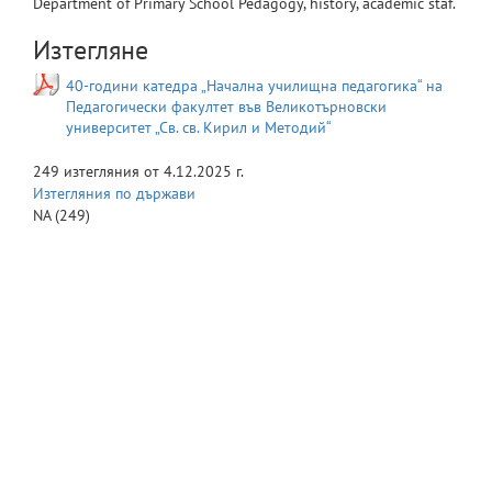
Department of Primary School Pedagogy, history, academic staf.
Изтегляне
40-години катедра „Начална училищна педагогика“ на
Педагогически факултет във Великотърновски
университет „Св. св. Кирил и Методий“
249
изтегляния от
4.12.2025 г.
Изтегляния по държави
NA
(249)