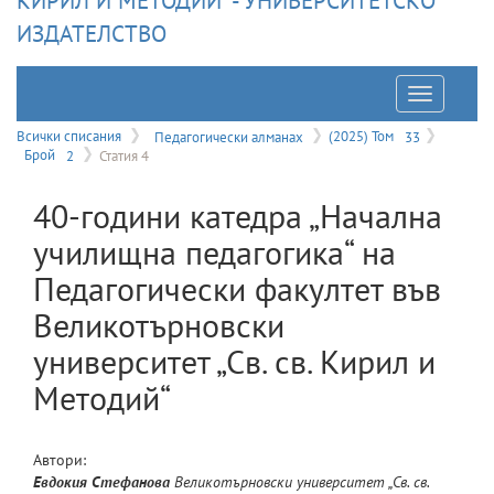
КИРИЛ И МЕТОДИЙ" - УНИВЕРСИТЕТСКО
ИЗДАТЕЛСТВО
Отварян
на
Всички списания
Педагогически алманах
(2025) Том
33
Брой
2
Статия 4
меню
40-години катедра „Начална
училищна педагогика“ на
Педагогически факултет във
Великотърновски
университет „Св. св. Кирил и
Методий“
Автори:
Евдокия
Стефанова
Великотърновски университет „Св. св.