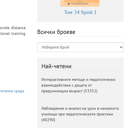
Том 34 брой 1
rovide distance
Всички броеве
tional training
Най-четени
Интерактивните методи и педагогическо
взаимодействие с децата от
предучилищна възраст
(
53352
)
гитална среда
Наблюдение и анализ на урок в началното
училище при педагогическите практики
(
40290
)