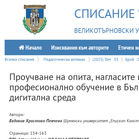
СПИСАНИЕ 
ВЕЛИКОТЪРНОВСКИ УН
Начало
Изисквания към авторите
Етичeн к
Всички списания
Педагогически алманах
(2025) Том
33
Брой
Проучване на опита, нагласите 
професионално обучение в Бълг
дигитална среда
Автори:
Евдокия
Христова-Пенчева
Шуменски университет „Епископ Конст
Страници:
154
-
163