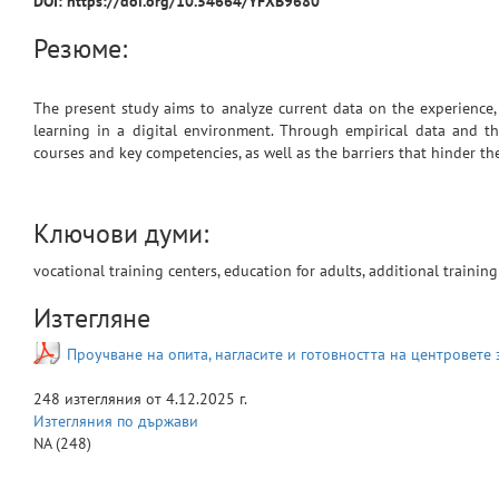
DOI: https://doi.org/10.54664/YFXB9680
Резюме:
The present study aims to analyze current data on the experience, 
learning in a digital environment. Through empirical data and theo
courses and key competencies, as well as the barriers that hinder th
Ключови думи:
vocational training centers, education for adults, additional training
Изтегляне
Проучване на опита, нагласите и готовността на центровете
248
изтегляния от
4.12.2025 г.
Изтегляния по държави
NA
(248)