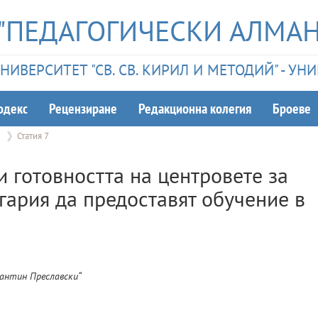
"ПЕДАГОГИЧЕСКИ АЛМАН
ИВЕРСИТЕТ "СВ. СВ. КИРИЛ И МЕТОДИЙ" - У
одекс
Рецензиране
Редакционна колегия
Броеве
2
Статия 7
и готовността на центровете за
ария да предоставят обучение в
антин Преславски“