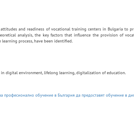
attitudes and readiness of vocational training centers in Bulgaria to p
retical analysis, the key factors that influence the provision of voca
e learning process, have been identified.
 in digital environment, lifelong learning, digitalization of education.
 за професионално обучение в България да предоставят обучение в ди