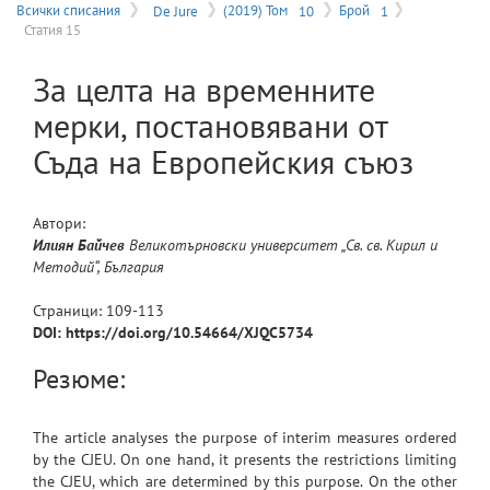
на
Всички списания
De Jure
(2019) Том
10
Брой
1
Статия 15
меню
За целта на временните
мерки, постановявани от
Съда на Европейския съюз
Автори:
Илиян
Байчев
Великотърновски университет „Св. св. Кирил и
Методий“, България
Страници:
109
-
113
DOI: https://doi.org/10.54664/XJQC5734
Резюме:
The article analyses the purpose of interim measures ordered
by the CJEU. On one hand, it presents the restrictions limiting
the CJEU, which are determined by this purpose. On the other