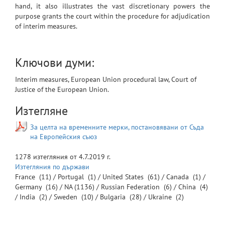
hand, it also illustrates the vast discretionary powers the
purpose grants the court within the procedure for adjudication
of interim measures.
Ключови думи:
Interim measures, European Union procedural law, Court of
Justice of the European Union.
Изтегляне
За целта на временните мерки, постановявани от Съда
на Европейския съюз
1278
изтегляния от
4.7.2019 г.
Изтегляния по държави
France
(11) /
Portugal
(1) /
United States
(61) /
Canada
(1) /
Germany
(16) /
NA
(1136) /
Russian Federation
(6) /
China
(4)
/
India
(2) /
Sweden
(10) /
Bulgaria
(28) /
Ukraine
(2)