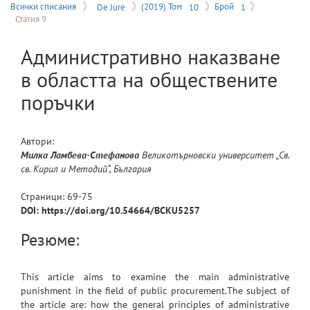
на
Всички списания
De Jure
(2019) Том
10
Брой
1
Статия 9
меню
Aдминистративно наказване
в областта на обществените
поръчки
Автори:
Милка
Ламбева-Стефанова
Великотърновски университет „Св.
св. Кирил и Методий“, България
Страници:
69
-
75
DOI: https://doi.org/10.54664/BCKU5257
Резюме:
This article aims to examine the main administrative
punishment in the field of public procurement.The subject of
the article are: how the general principles of administrative