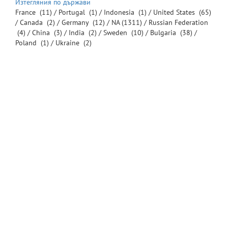
Изтегляния по държави
France
(11) /
Portugal
(1) /
Indonesia
(1) /
United States
(65)
/
Canada
(2) /
Germany
(12) /
NA
(1311) /
Russian Federation
(4) /
China
(3) /
India
(2) /
Sweden
(10) /
Bulgaria
(38) /
Poland
(1) /
Ukraine
(2)
© Великотърновски университет "Св. св. Кирил и Методий" 2016
-