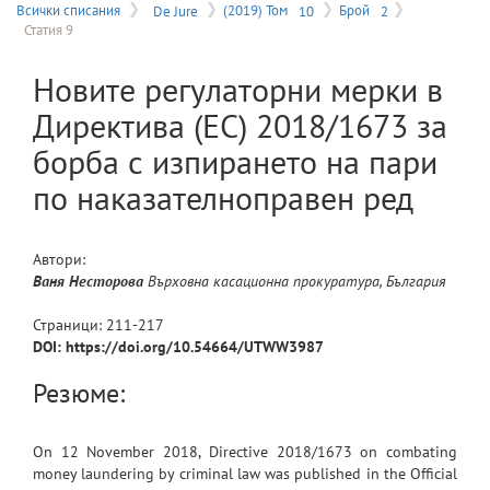
на
Всички списания
De Jure
(2019) Том
10
Брой
2
Статия 9
меню
Новите регулаторни мерки в
Директива (ЕС) 2018/1673 за
борба с изпирането на пари
по наказателноправен ред
Автори:
Ваня
Несторова
Върховна касационна прокуратура, България
Страници:
211
-
217
DOI: https://doi.org/10.54664/UTWW3987
Резюме:
On 12 November 2018, Directive 2018/1673 on combating
money laundering by criminal law was published in the Official