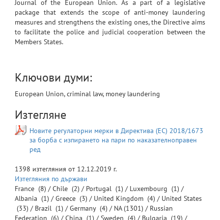
Journal of the European Union. As a part of a legislative
package that extends the scope of anti-money laundering
measures and strengthens the existing ones, the Directive aims
to facilitate the police and judicial cooperation between the
Members States.
Ключови думи:
European Union, criminal law, money laundering
Изтегляне
Новите регулаторни мерки в Директива (ЕС) 2018/1673
за борба с изпирането на пари по наказателноправен
ред
1398
изтегляния от
12.12.2019 г.
Изтегляния по държави
France
(8) /
Chile
(2) /
Portugal
(1) /
Luxembourg
(1) /
Albania
(1) /
Greece
(3) /
United Kingdom
(4) /
United States
(33) /
Brazil
(1) /
Germany
(4) /
NA
(1301) /
Russian
Federation
(6) /
China
(1) /
Sweden
(4) /
Bulgaria
(19) /