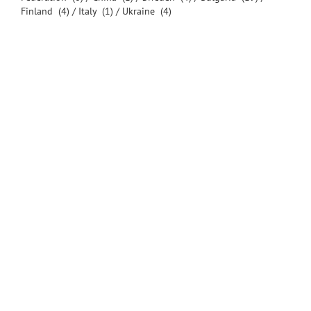
Finland
(4) /
Italy
(1) /
Ukraine
(4)
© Великотърновски университет "Св. св. Кирил и Методий" 2016
-
Сайт на университета