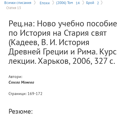
на
Всички списания
Епохи
(2006) Том
14
Брой
2
Статия 13
меню
Рец.на: Ново учебно пособие
по История на Стария свят
(Кадеев, В. И. История
Древней Греции и Рима. Курс
лекции. Харьков, 2006, 327 с.
Автори:
Стела
Монева
Страници:
169
-
172
Резюме: