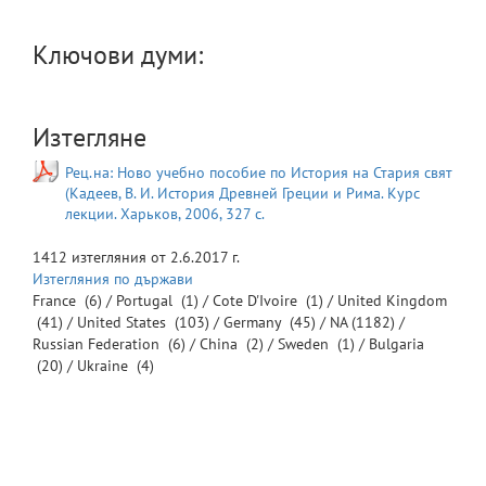
Ключови думи:
Изтегляне
Рец.на: Ново учебно пособие по История на Стария свят
(Кадеев, В. И. История Древней Греции и Рима. Курс
лекции. Харьков, 2006, 327 с.
1412
изтегляния от
2.6.2017 г.
Изтегляния по държави
France
(6) /
Portugal
(1) /
Cote D'Ivoire
(1) /
United Kingdom
(41) /
United States
(103) /
Germany
(45) /
NA
(1182) /
Russian Federation
(6) /
China
(2) /
Sweden
(1) /
Bulgaria
(20) /
Ukraine
(4)