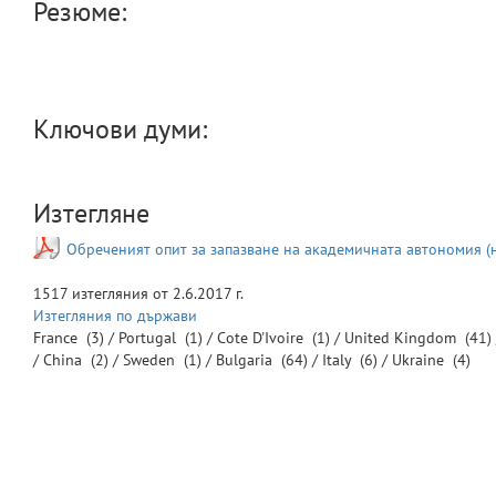
Резюме:
Ключови думи:
Изтегляне
Обреченият опит за запазване на академичната автономия (на
1517
изтегляния от
2.6.2017 г.
Изтегляния по държави
France
(3) /
Portugal
(1) /
Cote D'Ivoire
(1) /
United Kingdom
(41)
/
China
(2) /
Sweden
(1) /
Bulgaria
(64) /
Italy
(6) /
Ukraine
(4)