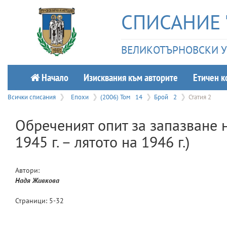
СПИСАНИЕ 
ВЕЛИКОТЪРНОВСКИ УН
Начало
Изисквания към авторите
Етичeн к
Всички списания
Епохи
(2006) Том
14
Брой
2
Статия 2
Обреченият опит за запазване 
1945 г. – лятото на 1946 г.)
Автори:
Надя
Живкова
Страници:
5
-
32