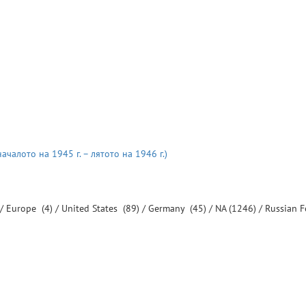
чалото на 1945 г. – лятото на 1946 г.)
 /
Europe
(4) /
United States
(89) /
Germany
(45) /
NA
(1246) /
Russian 