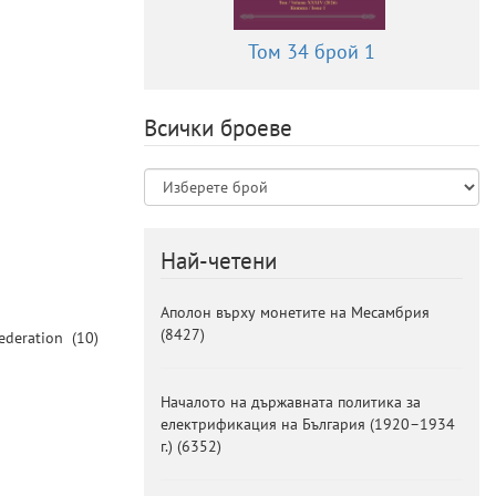
Том 34 брой 1
Всички броеве
Най-четени
Аполон върху монетите на Месамбрия
(
8427
)
Federation
(10)
Началото на държавната политика за
електрификация на България (1920–1934
г.)
(
6352
)