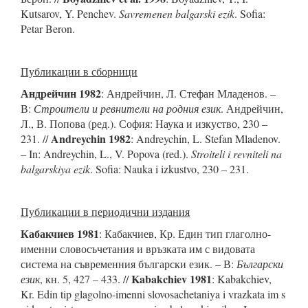
Kutsarov, Y. Penchev.
Savremenen balgarski ezik
. Sofia:
Petar Beron.
Публикации в сборници
Андрейчин 1982
: Андрейчин, Л. Стефан Младенов. –
В:
Строители и ревнители на родния език
. Андрейчин,
Л., В. Попова (ред.). София: Наука и изкуство, 230 –
Andreychin 1982
231. //
: Andreychin, L. Stefan Mladenov.
– In: Andreychin, L., V. Popova (red.).
Stroiteli i revniteli na
balgarskiya ezik
. Sofia: Nauka i izkustvo, 230 – 231.
Публикации в периодични издания
Кабакчиев 1981
: Кабакчиев, Кр. Един тип глаголно-
именни словосъчетания и връзката им с видовата
система на съвременния български език. – В:
Български
Kabakchiev 1981
език
, кн. 5, 427 – 433. //
: Kabakchiev,
Kr. Edin tip glagolno-imenni slovosachetaniya i vrazkata im s