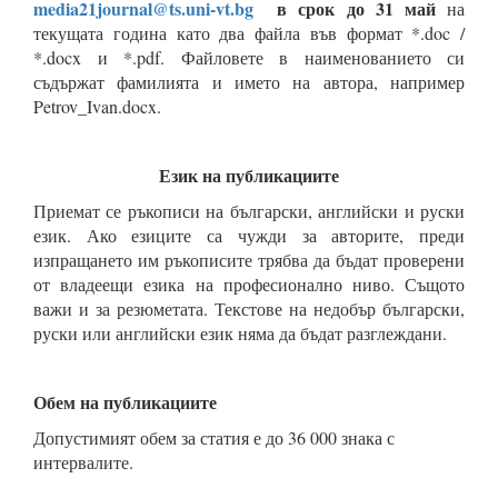
media21journal@ts.uni-vt.bg
в срок до 31 май
на
текущата година като два файла във формат *.doc /
*.docx и *.pdf. Файловете в наименованието си
съдържат фамилията и името на автора, например
Petrov_Ivan.docx.
Език на публикациите
Приемат се ръкописи на български, английски и руски
език. Ако езиците са чужди за авторите, преди
изпращането им ръкописите трябва да бъдат проверени
от владеещи езика на професионално ниво. Същото
важи и за резюметата. Текстове на недобър български,
руски или английски език няма да бъдат разглеждани.
Обем на публикациите
Допустимият обем за статия е до 36 000 знака с
интервалите.