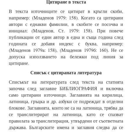
Цитиране в текста
В текста източниците се цитират в кръгли скоби,
например: (Младенов 1979: 158). Когато са цитирани
автори с еднакви фамилии, в скобите се посочва и
инициал: (Младенов, Ст. 1979: 158). При повече
публикации от един автор в една и съща година след
годината се добавя индекс с буква, например:
(Младенов 1979a: 158), (Младенов 1979б: 160). Не се
допуска използването на бележки под линия за
цитиране.
Списък с цитираната литература
Списъкът на литературата след текста на статията
започва след заглавие БИБЛИОГРАФИЯ и включва
само цитирани източници. Заглавията на кирилица,
латиница, гръцка и др. азбуки се подреждат в отделни
блокове. Заглавията, които не са на латиница, трябва да
се транслитерират на латиница, като се спазват
правилата за транслитерация, утвърдени от съответната
държава. Българските имена и заглавия следва да се