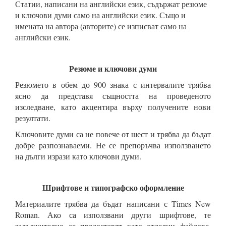
Статии, написани на английски език, съдържат резюме
и ключови думи само на английски език. Също и
имената на автора (авторите) се изписват само на
английски език.
Резюме и ключови думи
Резюмето в обем до 900 знака с интервалите трябва
ясно да представя същността на проведеното
изследване, като акцентира върху получените нови
резултати.
Ключовите думи са не повече от шест и трябва да бъдат
добре разпознаваеми. Не се препоръчва използването
на дълги изрази като ключови думи.
Шрифтове и типографско оформление
Материалите трябва да бъдат написани с Times New
Roman. Ако са използвани други шрифтове, те
задължително се предоставят като отделни файлове.