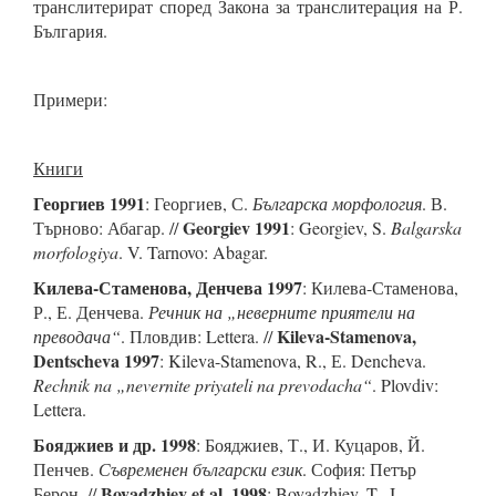
транслитерират според Закона за транслитерация на Р.
България.
Примери:
Книги
Георгиев 1991
: Георгиев, С.
Българска морфология
. В.
Georgiev 1991
Търново: Абагар. //
: Georgiev, S.
Balgarska
morfologiya
. V. Tarnovo: Abagar.
Килева-Стаменова, Денчева 1997
: Килева-Стаменова,
Р., Е. Денчева.
Речник на „неверните приятели на
Kileva-Stamenova,
преводача“
. Пловдив: Lettera. //
Dentscheva 1997
: Kileva-Stamenova, R., Е. Dencheva.
Rechnik na „nevernite priyateli na prevodacha“
. Plovdiv:
Lettera.
Бояджиев и др. 1998
: Бояджиев, Т., И. Куцаров, Й.
Пенчев.
Съвременен български език
. София: Петър
Boyadzhiev et al. 1998
Берон. //
: Boyadzhiev, T., I.