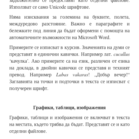
Използват се само Unicode шрифтове.
Няма изисквания за големина на буквите, полета,
междуредово разстояние. Важно е параграфите и
бележките под линия да бъдат оформени с помощта на
автоматичните възможности на Microsoft Word.
Примерите се изписват в курсив. Значенията на думи се
представят в единични кавички. Например лат.
cucullus
‘качулка’. Ако примерите са на език, различен от езика
на доклада, в двойни кавички се представя и техният
превод. Например
Labas vakaras
! „Добър вечер!“
Заглавията на точки и подточки в текста се изписват с
получерен шрифт.
Графики, таблици, изображения
Графики, таблици и изображения се включват в текста
на местата, където трябва да бъдат. Представят се и като
отделни файлове.