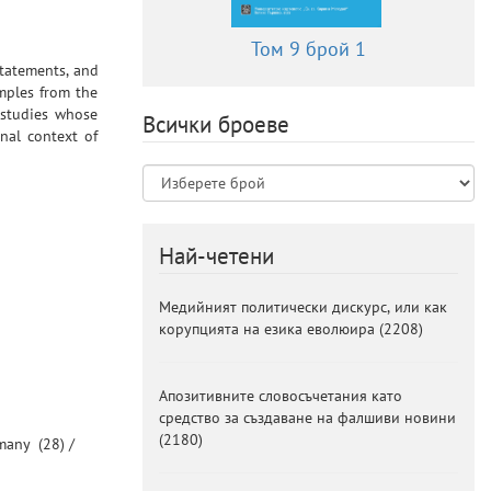
Том 9 брой 1
statements, and
amples from the
 studies whose
Всички броеве
nal context of
Най-четени
Медийният политически дискурс, или как
корупцията на езика еволюира
(
2208
)
Апозитивните словосъчетания като
средство за създаване на фалшиви новини
(
2180
)
many
(28) /