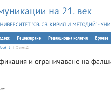
муникации на 21. век
ИВЕРСИТЕТ "СВ. СВ. КИРИЛ И МЕТОДИЙ" - У
одекс
Рецензиране
Редакционна колегия
Броеве
Брой
1
Статия 12
ификация и ограничаване на фалш
рия