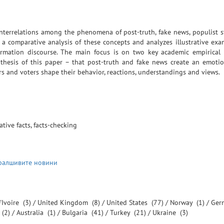
interrelations among the phenomena of post-truth, fake news, populist 
ts a comparative analysis of these concepts and analyzes illustrative ex
rmation discourse. The main focus is on two key academic empirical
 thesis of this paper – that post-truth and fake news create an emotio
s and voters shape their behavior, reactions, understandings and views.
ative facts, facts-checking
 фалшивите новини
'Ivoire
(3) /
United Kingdom
(8) /
United States
(77) /
Norway
(1) /
Ger
(2) /
Australia
(1) /
Bulgaria
(41) /
Turkey
(21) /
Ukraine
(3)