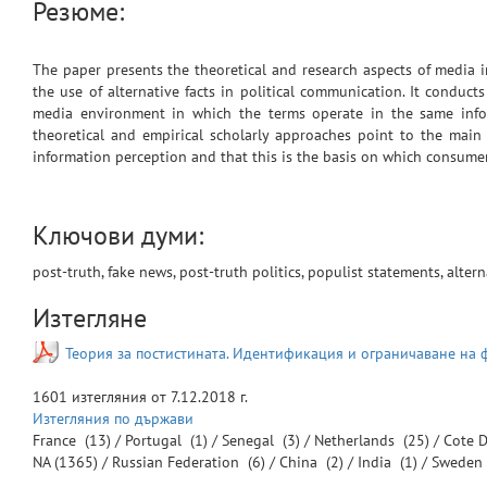
Резюме:
The paper presents the theoretical and research aspects of media 
the use of alternative facts in political communication. It conduc
media environment in which the terms operate in the same info
theoretical and empirical scholarly approaches point to the main
information perception and that this is the basis on which consumer
Ключови думи:
post-truth, fake news, post-truth politics, populist statements, altern
Изтегляне
Теория за постистината. Идентификация и ограничаване на
1601
изтегляния от
7.12.2018 г.
Изтегляния по държави
France
(13) /
Portugal
(1) /
Senegal
(3) /
Netherlands
(25) /
Cote D
NA
(1365) /
Russian Federation
(6) /
China
(2) /
India
(1) /
Sweden