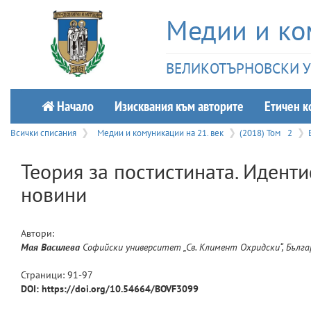
Медии и ко
ВЕЛИКОТЪРНОВСКИ УН
Начало
Изисквания към авторите
Етичeн к
Всички списания
Медии и комуникации на 21. век
(2018) Том
2
Теория за постистината. Идент
новини
Автори:
Мая
Василева
Софийски университет „Св. Климент Охридски“, Бълга
Страници:
91
-
97
DOI: https://doi.org/10.54664/BOVF3099