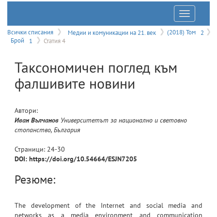
Отварян
на
Всички списания
Медии и комуникации на 21. век
(2018) Том
2
Брой
1
Статия 4
меню
Таксономичен поглед към
фалшивите новини
Автори:
Иван
Вълчанов
Университетът за национално и световно
стопанство, България
Страници:
24
-
30
DOI: https://doi.org/10.54664/ESJN7205
Резюме:
The development of the Internet and social media and
networks as a media environment and communication