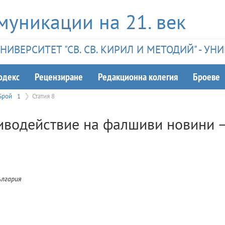
муникации на 21. век
ИВЕРСИТЕТ "СВ. СВ. КИРИЛ И МЕТОДИЙ" - У
одекс
Рецензиране
Редакционна колегия
Броеве
Брой
1
Статия 8
тиводействие на фалшиви новини 
ългария