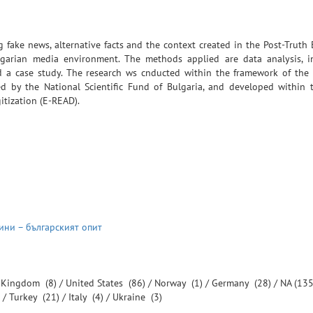
 fake news, alternative facts and the context created in the Post-Truth 
garian media environment. The methods applied are data analysis, i
nd a case study. The research ws cnducted within the framework of the
ted by the National Scientific Fund of Bulgaria, and developed within
itization (E-READ).
ини – българският опит
d Kingdom
(8) /
United States
(86) /
Norway
(1) /
Germany
(28) /
NA
(135
 /
Turkey
(21) /
Italy
(4) /
Ukraine
(3)