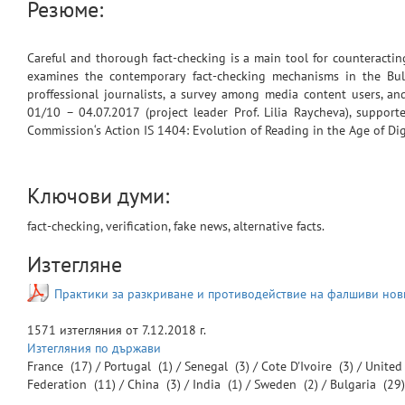
Резюме:
Careful and thorough fact-checking is a main tool for counteracting
examines the contemporary fact-checking mechanisms in the Bul
proffessional journalists, a survey among media content users, a
01/10 – 04.07.2017 (project leader Prof. Lilia Raycheva), suppor
Commission‘s Action IS 1404: Evolution of Reading in the Age of Dig
Ключови думи:
fact-checking, verification, fake news, alternative facts.
Изтегляне
Практики за разкриване и противодействие на фалшиви нов
1571
изтегляния от
7.12.2018 г.
Изтегляния по държави
France
(17) /
Portugal
(1) /
Senegal
(3) /
Cote D'Ivoire
(3) /
Unite
Federation
(11) /
China
(3) /
India
(1) /
Sweden
(2) /
Bulgaria
(29)