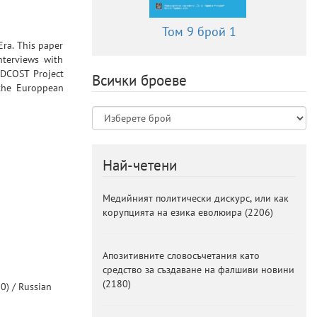
Том 9 брой 1
Era. This paper
nterviews with
 DCOST Project
Всички броеве
 the Europpean
Най-четени
Медийният политически дискурс, или как
корупцията на езика еволюира
(
2206
)
Апозитивните словосъчетания като
средство за създаване на фалшиви новини
(
2180
)
0) /
Russian