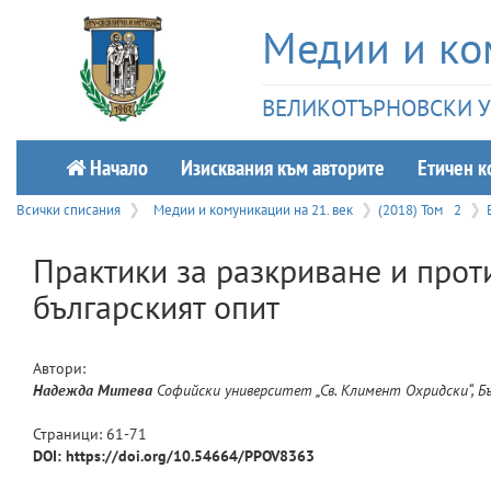
Медии и ко
ВЕЛИКОТЪРНОВСКИ УН
Начало
Изисквания към авторите
Етичeн к
Всички списания
Медии и комуникации на 21. век
(2018) Том
2
Практики за разкриване и про
българският опит
Автори:
Надежда
Митева
Софийски университет „Св. Климент Охридски“, Б
Страници:
61
-
71
DOI: https://doi.org/10.54664/PPOV8363