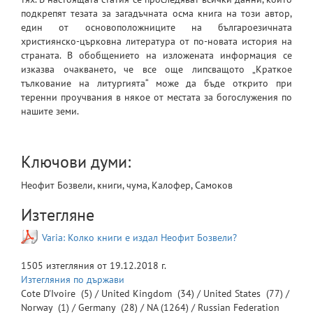
подкрепят тезата за загадъчната осма книга на този автор,
един от основоположниците на българоезичната
християнско-църковна литература от по-новата история на
страната. В обобщението на изложената информация се
изказва очакването, че все още липсващото „Краткое
тълкование на литургията“ може да бъде открито при
теренни проучвания в някое от местата за богослужения по
нашите земи.
Ключови думи:
Неофит Бозвели, книги, чума, Калофер, Самоков
Изтегляне
Varia: Колко книги е издал Неофит Бозвели?
1505
изтегляния от
19.12.2018 г.
Изтегляния по държави
Cote D'Ivoire
(5) /
United Kingdom
(34) /
United States
(77) /
Norway
(1) /
Germany
(28) /
NA
(1264) /
Russian Federation