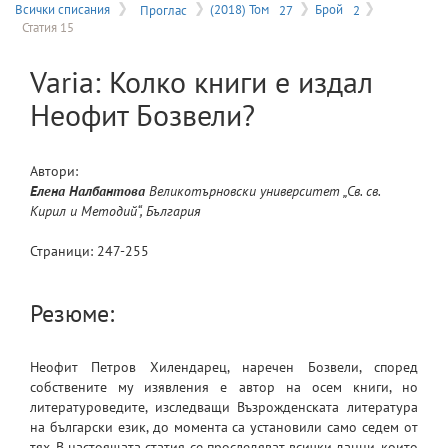
на
Всички списания
Проглас
(2018) Том
27
Брой
2
Статия 15
меню
Varia: Колко книги е издал
Неофит Бозвели?
Автори:
Елена
Налбантова
Великотърновски университет „Св. св.
Кирил и Методий“, България
Страници:
247
-
255
Резюме:
Неофит Петров Хилендарец, наречен Бозвели, според
собствените му изявления е автор на осем книги, но
литературоведите, изследващи Възрожденската литература
на български език, до момента са установили само седем от
тях. В настоящата статия се проследяват всички данни, които