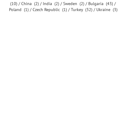
(10) /
China
(2) /
India
(2) /
Sweden
(2) /
Bulgaria
(43) /
Poland
(1) /
Czech Republic
(1) /
Turkey
(32) /
Ukraine
(3)
© Великотърновски университет "Св. св. Кирил и Методий" 2016
-
Сайт на университета