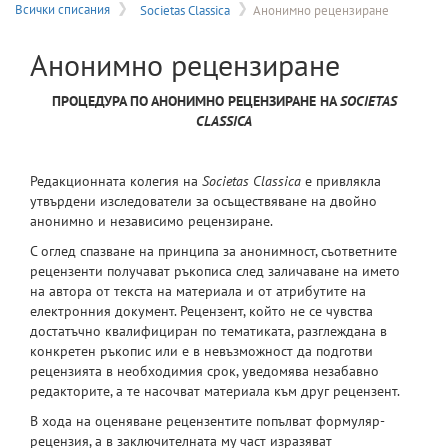
на
Всички списания
Societas Classica
Анонимно рецензиране
меню
Анонимно рецензиране
ПРОЦЕДУРА ПО АНОНИМНО РЕЦЕНЗИРАНЕ НА
SOCIETAS
CLASSICA
Редакционната колегия на
Societas
Classica
е привлякла
утвърдени изследователи за осъществяване на двойно
анонимно и независимо рецензиране.
С оглед спазване на принципа за анонимност, съответните
рецензенти получават ръкописа след заличаване на името
на автора от текста на материала и от атрибутите на
електронния документ. Рецензент, който не се чувства
достатъчно квалифициран по тематиката, разглеждана в
конкретен ръкопис или е в невъзможност да подготви
рецензията в необходимия срок, уведомява незабавно
редакторите, а те насочват материала към друг рецензент.
В хода на оценяване рецензентите попълват формуляр-
рецензия, а в заключителната му част изразяват