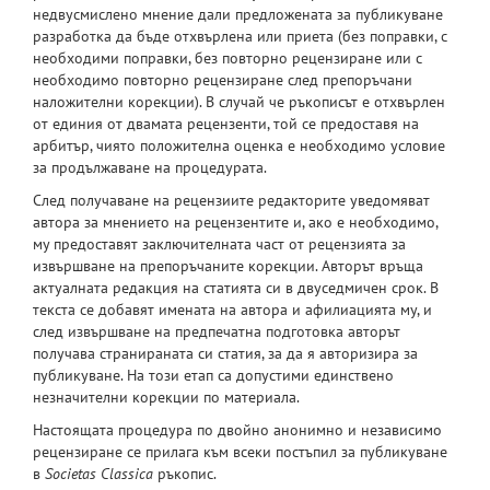
недвусмислено мнение дали предложената за публикуване
разработка да бъде отхвърлена или приета (без поправки, с
необходими поправки, без повторно рецензиране или с
необходимо повторно рецензиране след препоръчани
наложителни корекции). В случай че ръкописът е отхвърлен
от единия от двамата рецензенти, той се предоставя на
арбитър, чиято положителна оценка е необходимо условие
за продължаване на процедурата.
След получаване на рецензиите редакторите уведомяват
автора за мнението на рецензентите и, ако е необходимо,
му предоставят заключителната част от рецензията за
извършване на препоръчаните корекции. Авторът връща
актуалната редакция на статията си в двуседмичен срок. В
текста се добавят имената на автора и афилиацията му, и
след извършване на предпечатна подготовка авторът
получава странираната си статия, за да я авторизира за
публикуване. На този етап са допустими единствено
незначителни корекции по материала.
Настоящата процедура по двойно анонимно и независимо
рецензиране се прилага към всеки постъпил за публикуване
в
Societas
Classica
ръкопис.