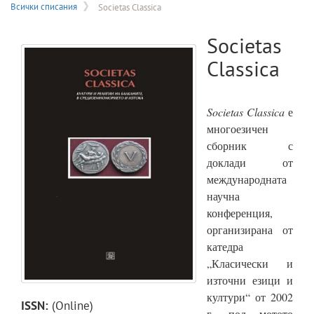
на
Всички списания
Societas Classica
меню
Societas
Classica
Societas
Classica
е
многоезичен
сборник с
доклади от
международната
научна
конференция,
организирана от
катедра
„Класически и
източни езици и
култури“ от 2002
ISSN:
(Online)
г. под мотото