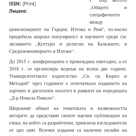
ISSN:
(Print)
„Общото и
Лиценз:
специфичното
между
цивилизациите на Гърция, Изтока и Рим“, по-късно
придобила широка популярност в научните среди със
заглавието „Култури и религии на Балканите, в
Средиземноморието и Изтока“.
До 2015 г. конференцията е провеждана ежегодно, а от
2018 г. се организира веднъж на всеки две години.
Университетското издателство „Св. св. Кирил и
Методий“ през годините е отпечатвало изданието на
хартиен и дигитален носител в рамките на поредицата
„Д-р Никола Пиколо“.
Широкият обхват на тематиката и възможността
авторите да представят своите научни публикации на
езика, на който са разработени, привлича изследователи
от цял свят. Всички издания са налични онлайн на