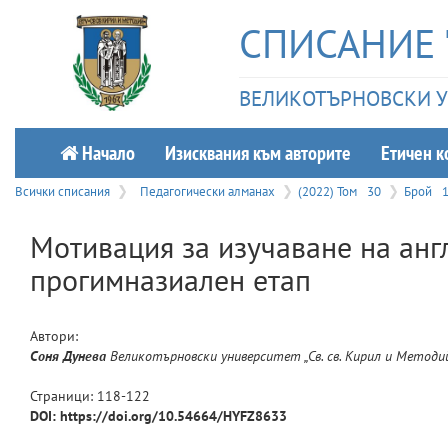
СПИСАНИЕ 
ВЕЛИКОТЪРНОВСКИ УН
Начало
Изисквания към авторите
Етичeн к
Всички списания
Педагогически алманах
(2022) Том
30
Брой
Мотивация за изучаване на анг
прогимназиален етап
Автори:
Соня
Дунева
Великотърновски университет „Св. св. Кирил и Методий
Страници:
118
-
122
DOI: https://doi.org/10.54664/HYFZ8633