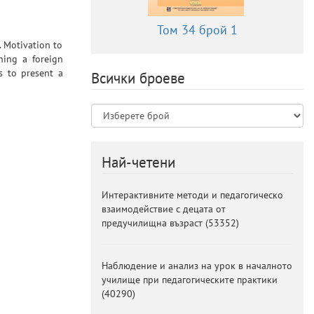
Том 34 брой 1
. Motivation to
ning a foreign
ms to present a
Всички броеве
Най-четени
Интерактивните методи и педагогическо
взаимодействие с децата от
предучилищна възраст
(
53352
)
Наблюдение и анализ на урок в началното
училище при педагогическите практики
(
40290
)