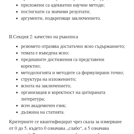
приложени са адекватни научни методи;
постигнати са значими резултати;
аргументи, подкрепящи заключението.
II.Секция 2: качество на ръкописа
резюмето отразява достатъчно ясно съдържанието;
темата е въведена ясно;
предишните достижения са представени
коректно;
методологията и методите са формулирани точно;
структура на изложението;
яснота на заключението;
организация и коректност на цитираната
литература;
ясен академичен език;
дължина на статията.
Критериите се квантифицират чрез скала за измерване
от 0 до 5, където 0 означава „слабо“, а 5 означава