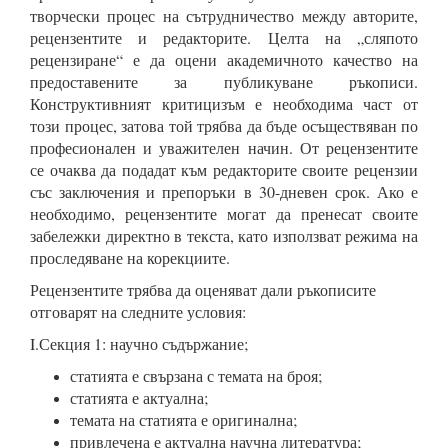
творчески процес на сътрудничество между авторите,
рецензентите и редакторите. Целта на „сляпото
рецензиране“ е да оцени академичното качество на
предоставените за публикуване ръкописи.
Конструктивният критицизъм е необходима част от
този процес, затова той трябва да бъде осъществяван по
професионален и уважителен начин. От рецензентите
се очаква да подадат към редакторите своите рецензии
със заключения и препоръки в 30-дневен срок. Ако е
необходимо, рецензентите могат да пренесат своите
забележки директно в текста, като използват режима на
проследяване на корекциите.
Рецензентите трябва да оценяват дали ръкописите
отговарят на следните условия:
I.Секция 1: научно съдържание;
статията е свързана с темата на броя;
статията е актуална;
темата на статията е оригинална;
привлечена е актуална научна литература;