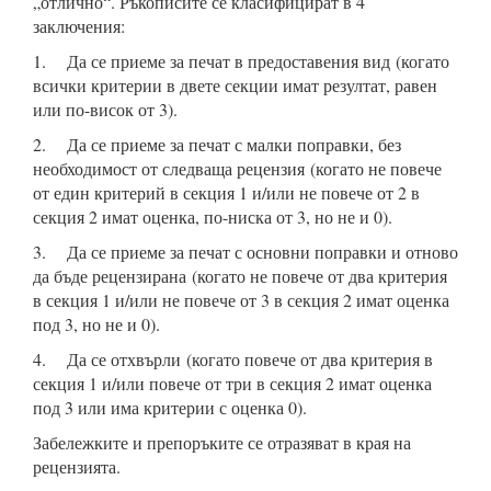
„отлично“. Ръкописите се класифицират в 4
заключения:
1. Да се приеме за печат в предоставения вид (когато
всички критерии в двете секции имат резултат, равен
или по-висок от 3).
2. Да се приеме за печат с малки поправки, без
необходимост от следваща рецензия (когато не повече
от един критерий в секция 1 и/или не повече от 2 в
секция 2 имат оценка, по-ниска от 3, но не и 0).
3. Да се приеме за печат с основни поправки и отново
да бъде рецензирана (когато не повече от два критерия
в секция 1 и/или не повече от 3 в секция 2 имат оценка
под 3, но не и 0).
4. Да се отхвърли (когато повече от два критерия в
секция 1 и/или повече от три в секция 2 имат оценка
под 3 или има критерии с оценка 0).
Забележките и препоръките се отразяват в края на
рецензията.