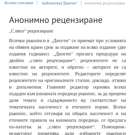
на
Всички списания
Библиотека "Диоген"
Анонимно рецензиране
меню
Анонимно рецензиране
„Сляпо“ рецензиране
Всички ръкописи в „Диоген“ се приемат при условията
на обявен краен срок за подаване на всяко издание (две
издания годишно). „Диоген“ прилага процедура на
двойно „сляпо рецензиране“: рецензентите не са
известни на авторите, и обратно – авторите не са
известни на рецензентите. Редакторите определят
рецензентите на оригиналните статии, доклади, отзиви
и допълнения. Главният редактор оценява всеки
подаден към книжната поредица ръкопис, за да прецени
дали темата и съдържанието му съответстват на
тематичната насоченост и етичните норми. Всеки
ръкопис, който отговаря на общата насоченост и на
етичните правила на книжната поредица, се предлага
по-нататък за „сляпо рецензиране“. Помощник-
редакторът проверява дали избраните ръкописи