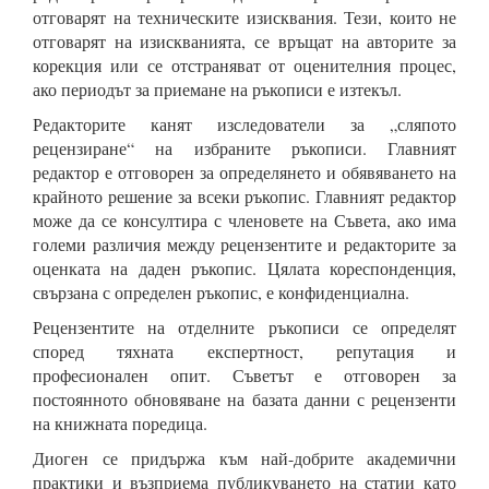
отговарят на техническите изисквания. Тези, които не
отговарят на изискванията, се връщат на авторите за
корекция или се отстраняват от оценителния процес,
ако периодът за приемане на ръкописи е изтекъл.
Редакторите канят изследователи за „сляпото
рецензиране“ на избраните ръкописи. Главният
редактор е отговорен за определянето и обявяването на
крайното решение за всеки ръкопис. Главният редактор
може да се консултира с членовете на Съвета, ако има
големи различия между рецензентите и редакторите за
оценката на даден ръкопис. Цялата кореспонденция,
свързана с определен ръкопис, е конфиденциална.
Рецензентите на отделните ръкописи се определят
според тяхната експертност, репутация и
професионален опит. Съветът е отговорен за
постоянното обновяване на базата данни с рецензенти
на книжната поредица.
Диоген се придържа към най-добрите академични
практики и възприема публикуването на статии като