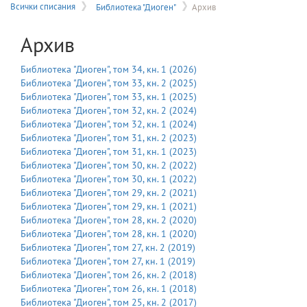
на
Всички списания
Библиотека "Диоген"
Архив
меню
Архив
Библиотека "Диоген"
, том
34
, кн.
1
(
2026
)
Библиотека "Диоген"
, том
33
, кн.
2
(
2025
)
Библиотека "Диоген"
, том
33
, кн.
1
(
2025
)
Библиотека "Диоген"
, том
32
, кн.
2
(
2024
)
Библиотека "Диоген"
, том
32
, кн.
1
(
2024
)
Библиотека "Диоген"
, том
31
, кн.
2
(
2023
)
Библиотека "Диоген"
, том
31
, кн.
1
(
2023
)
Библиотека "Диоген"
, том
30
, кн.
2
(
2022
)
Библиотека "Диоген"
, том
30
, кн.
1
(
2022
)
Библиотека "Диоген"
, том
29
, кн.
2
(
2021
)
Библиотека "Диоген"
, том
29
, кн.
1
(
2021
)
Библиотека "Диоген"
, том
28
, кн.
2
(
2020
)
Библиотека "Диоген"
, том
28
, кн.
1
(
2020
)
Библиотека "Диоген"
, том
27
, кн.
2
(
2019
)
Библиотека "Диоген"
, том
27
, кн.
1
(
2019
)
Библиотека "Диоген"
, том
26
, кн.
2
(
2018
)
Библиотека "Диоген"
, том
26
, кн.
1
(
2018
)
Библиотека "Диоген"
, том
25
, кн.
2
(
2017
)