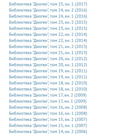
Библиотека "Диоген"
, том
25
, кн.
1
(
2017
)
Библиотека "Диоген"
, том
24
, кн.
2
(
2016
)
Библиотека "Диоген"
, том
24
, кн.
1
(
2016
)
Библиотека "Диоген"
, том
23
, кн.
2
(
2015
)
Библиотека "Диоген"
, том
23
, кн.
1
(
2015
)
Библиотека "Диоген"
, том
22
, кн.
2
(
2014
)
Библиотека "Диоген"
, том
22
, кн.
1
(
2014
)
Библиотека "Диоген"
, том
21
, кн.
2
(
2013
)
Библиотека "Диоген"
, том
21
, кн.
1
(
2013
)
Библиотека "Диоген"
, том
20
, кн.
2
(
2012
)
Библиотека "Диоген"
, том
20
, кн.
1
(
2012
)
Библиотека "Диоген"
, том
19
, кн.
2
(
2011
)
Библиотека "Диоген"
, том
19
, кн.
1
(
2011
)
Библиотека "Диоген"
, том
18
, кн.
2
(
2010
)
Библиотека "Диоген"
, том
18
, кн.
1
(
2010
)
Библиотека "Диоген"
, том
17
, кн.
2
(
2009
)
Библиотека "Диоген"
, том
17
, кн.
1
(
2009
)
Библиотека "Диоген"
, том
16
, кн.
2
(
2008
)
Библиотека "Диоген"
, том
16
, кн.
1
(
2008
)
Библиотека "Диоген"
, том
15
, кн.
2
(
2007
)
Библиотека "Диоген"
, том
15
, кн.
1
(
2007
)
Библиотека "Диоген"
, том
14
, кн.
2
(
2006
)