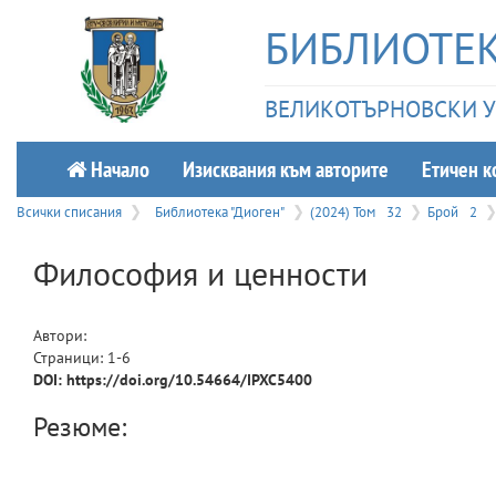
БИБЛИОТЕК
ВЕЛИКОТЪРНОВСКИ УН
Начало
Изисквания към авторите
Етичeн к
Всички списания
Библиотека "Диоген"
(2024) Том
32
Брой
2
Философия и ценности
Автори:
Страници:
1
-
6
DOI: https://doi.org/10.54664/IPXC5400
Резюме: