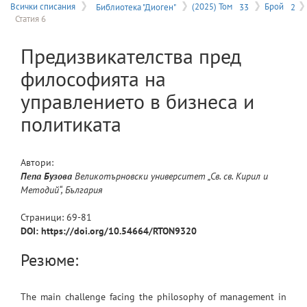
на
Всички списания
Библиотека "Диоген"
(2025) Том
33
Брой
2
Статия 6
меню
Предизвикателства пред
философията на
управлението в бизнеса и
политиката
Автори:
Пепа
Бузова
Великотърновски университет „Св. св. Кирил и
Методий“, България
Страници:
69
-
81
DOI: https://doi.org/10.54664/RTON9320
Резюме:
The main challenge facing the philosophy of management in