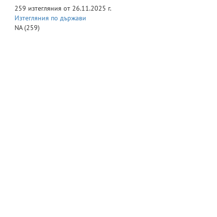
259
изтегляния от
26.11.2025 г.
Изтегляния по държави
NA
(259)
© Великотърновски университет "Св. св. Кирил и Методий" 2016
-
Сайт на университета