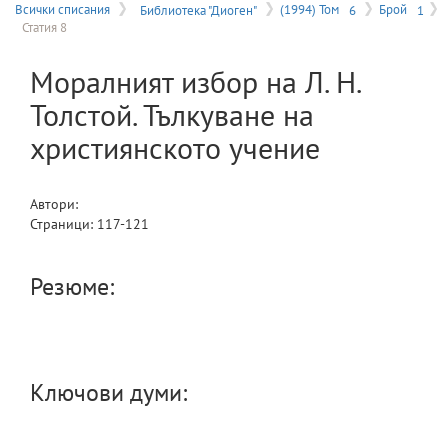
на
Всички списания
Библиотека "Диоген"
(1994) Том
6
Брой
1
Статия 8
меню
Моралният избор на Л. Н.
Толстой. Тълкуване на
християнското учение
Автори:
Страници:
117
-
121
Резюме:
Ключови думи: