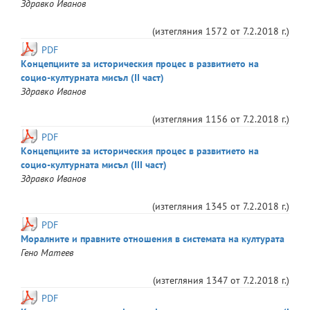
Здравко
Иванов
(изтегляния
1572
от
7.2.2018 г.
)
PDF
Концепциите за историческия процес в развитието на
социо-културната мисъл (II част)
Здравко
Иванов
(изтегляния
1156
от
7.2.2018 г.
)
PDF
Концепциите за историческия процес в развитието на
социо-културната мисъл (III част)
Здравко
Иванов
(изтегляния
1345
от
7.2.2018 г.
)
PDF
Моралните и правните отношения в системата на културата
Гено
Матеев
(изтегляния
1347
от
7.2.2018 г.
)
PDF