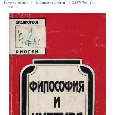
на
Всички списания
Библиотека "Диоген"
(1997) Том
9
Брой
1
меню