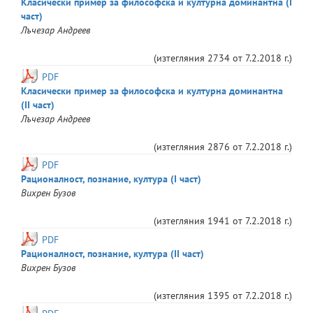
Класически пример за философска и културна доминантна (I
част)
Лъчезар
Андреев
(изтегляния
2734
от
7.2.2018 г.
)
PDF
Класически пример за философска и културна доминантна
(II част)
Лъчезар
Андреев
(изтегляния
2876
от
7.2.2018 г.
)
PDF
Рационалност, познание, култура (I част)
Вихрен
Бузов
(изтегляния
1941
от
7.2.2018 г.
)
PDF
Рационалност, познание, култура (II част)
Вихрен
Бузов
(изтегляния
1395
от
7.2.2018 г.
)