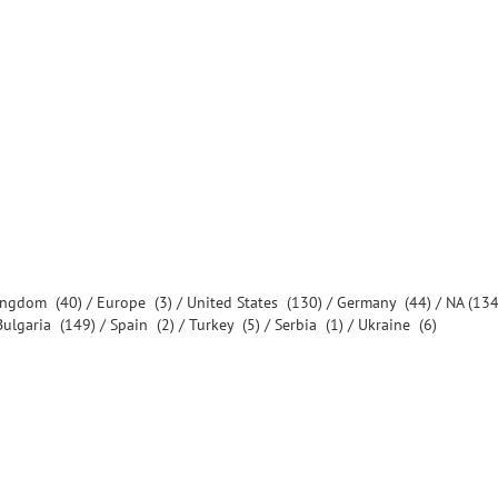
Kingdom
(40) /
Europe
(3) /
United States
(130) /
Germany
(44) /
NA
(134
Bulgaria
(149) /
Spain
(2) /
Turkey
(5) /
Serbia
(1) /
Ukraine
(6)