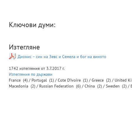
Ключови думи:
Изтегляне
Дионис – син на Зевс и Семела и бог на виното
1742
изтегляния от
3.7.2017 г.
Изтегляния по държави
France
(4) /
Portugal
(1) /
Cote D'Ivoire
(1) /
Greece
(2) /
United 
Macedonia
(2) /
Russian Federation
(6) /
China
(2) /
Sweden
(2) /