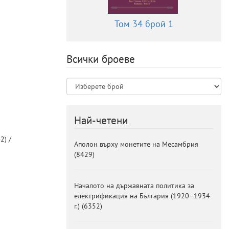
Том 34 брой 1
Всички броеве
Най-четени
2) /
Аполон върху монетите на Месамбрия
(
8429
)
Началото на държавната политика за
електрификация на България (1920–1934
г.)
(
6352
)