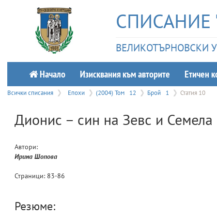
СПИСАНИЕ 
ВЕЛИКОТЪРНОВСКИ УН
Начало
Изисквания към авторите
Етичeн к
Всички списания
Епохи
(2004) Том
12
Брой
1
Статия 10
Дионис – син на Зевс и Семела 
Автори:
Ирина
Шопова
Страници:
83
-
86
Резюме: