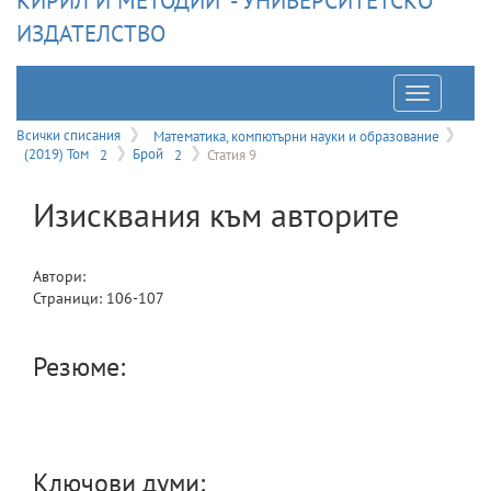
КИРИЛ И МЕТОДИЙ" - УНИВЕРСИТЕТСКО
ИЗДАТЕЛСТВО
Отварян
на
Всички списания
Математика, компютърни науки и образование
(2019) Том
2
Брой
2
Статия 9
меню
Изисквания към авторите
Автори:
Страници:
106
-
107
Резюме:
Ключови думи: