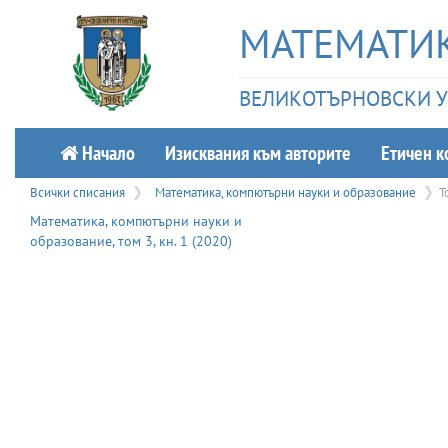
МАТЕМАТИК
ВЕЛИКОТЪРНОВСКИ УН
Начало
Изисквания към авторите
Етичeн к
Всички списания
Математика, компютърни науки и образование
Т
Математика, компютърни науки и
образование
, том
3
, кн.
1
(
2020
)