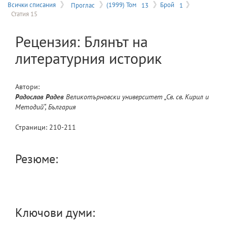
на
Всички списания
Проглас
(1999) Том
13
Брой
1
Статия 15
меню
Рецензия: Блянът на
литературния историк
Автори:
Радослав
Радев
Великотърновски университет „Св. св. Кирил и
Методий“, България
Страници:
210
-
211
Резюме:
Ключови думи: