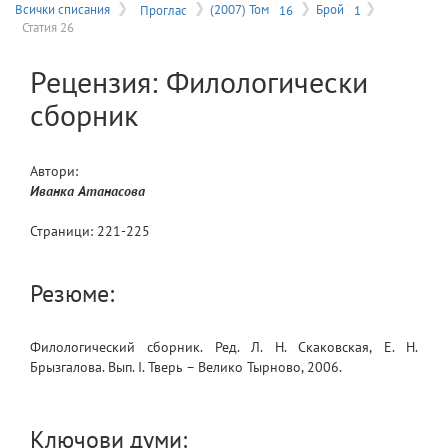
на
Всички списания
Проглас
(2007) Том
16
Брой
1
Статия 26
меню
Рецензия: Филологически
сборник
Автори:
Иванка
Атанасова
Страници:
221
-
225
Резюме:
Филологический сборник. Ред. Л. Н. Скаковская, Е. Н.
Брызгалова. Bып. I. Тверь – Велико Тырново, 2006.
Ключови думи: