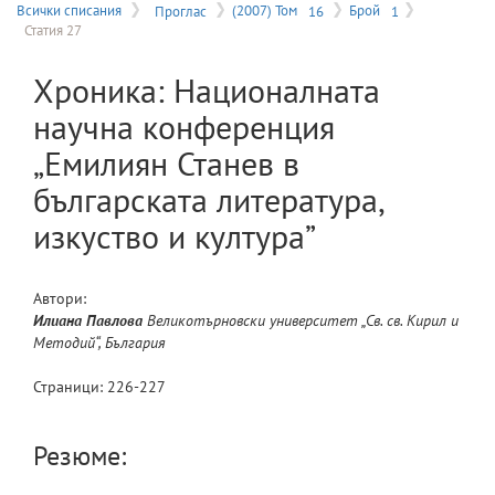
на
Всички списания
Проглас
(2007) Том
16
Брой
1
Статия 27
меню
Хроника: Националната
научна конференция
„Емилиян Станев в
българската литература,
изкуство и култура”
Автори:
Илиана
Павлова
Великотърновски университет „Св. св. Кирил и
Методий“, България
Страници:
226
-
227
Резюме: