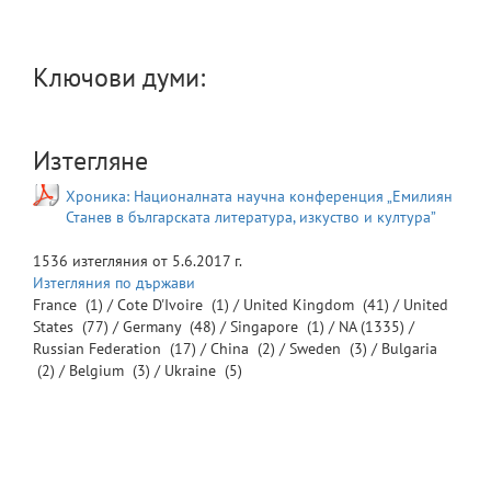
Ключови думи:
Изтегляне
Хроника: Националната научна конференция „Емилиян
Станев в българската литература, изкуство и култура”
1536
изтегляния от
5.6.2017 г.
Изтегляния по държави
France
(1) /
Cote D'Ivoire
(1) /
United Kingdom
(41) /
United
States
(77) /
Germany
(48) /
Singapore
(1) /
NA
(1335) /
Russian Federation
(17) /
China
(2) /
Sweden
(3) /
Bulgaria
(2) /
Belgium
(3) /
Ukraine
(5)